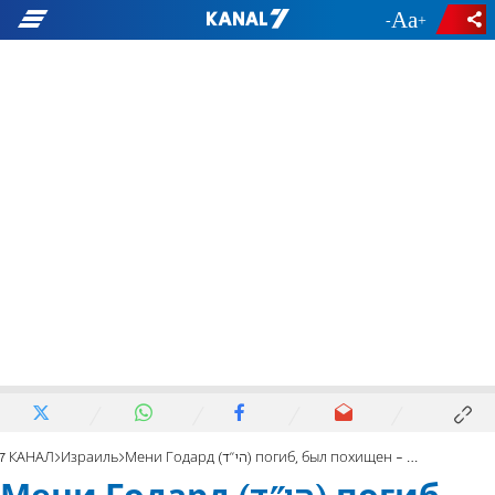
-
+
7 КАНАЛ
Израиль
Мени Годард (הי"ד) погиб, был похищен - и возвращён в Израиль