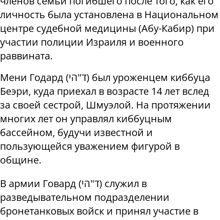
членов семьи погибшего после того, как его
личность была установлена в Национальном
центре судебной медицины (Абу-Кабир) при
участии полиции Израиля и военного
раввината.
Мени Годард (
הי
"
ד
) был уроженцем киббуца
Беэри, куда приехал в возрасте 14 лет вслед
за своей сестрой, Шмуэлой. На протяжении
многих лет он управлял киббуцным
бассейном, будучи известной и
пользующейся уважением фигурой в
общине.
В армии Говард (
הי
"
ד
) служил в
разведывательном подразделении
бронетанковых войск и принял участие в