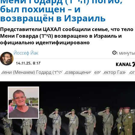
Мени Годард (הי"ד) погиб,
был похищен - и
возвращён в Израиль
Представители ЦАХАЛ сообщили семье, что тело
Мени Говарда (הי"ד) возвращено в Израиль и
официально идентифицировано
Йоссеф Йак
1 минуты
14.11.25, 8:17
Мени (Менахем) Годард (הי"ד)
возвращение
тело
сектор Газы
по