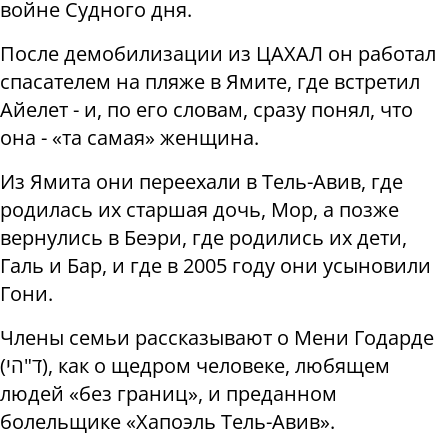
войне Судного дня.
После демобилизации из ЦАХАЛ он работал
спасателем на пляже в Ямите, где встретил
Айелет - и, по его словам, сразу понял, что
она - «та самая» женщина.
Из Ямита они переехали в Тель-Авив, где
родилась их старшая дочь, Мор, а позже
вернулись в Беэри, где родились их дети,
Галь и Бар, и где в 2005 году они усыновили
Гони.
Члены семьи рассказывают о Мени Годарде
(
הי
"
ד
), как о щедром человеке, любящем
людей «без границ», и преданном
болельщике «Хапоэль Тель-Авив».