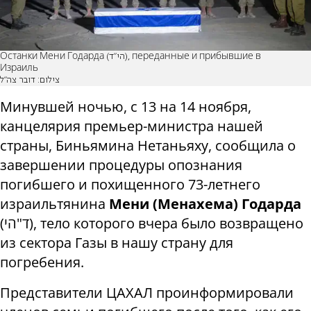
Останки Мени Годарда (הי"ד), переданные и прибывшие в
Израиль
צילום: דובר צה"ל
Минувшей ночью, с 13 на 14 ноября,
канцелярия премьер-министра нашей
страны, Биньямина Нетаньяху, сообщила о
завершении процедуры опознания
погибшего и похищенного
73-летнего
израильтянина
Мени (Менахема) Годарда
(
הי
"
ד
), тело которого вчера было возвращено
из сектора Газы в нашу страну
для
погребения
.
Представители ЦАХАЛ проинформировали