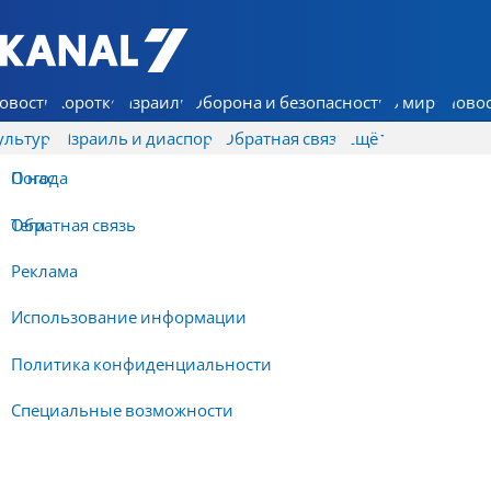
7 КАНАЛ - Аруц Шева
овости
Коротко
Израиль
Оборона и безопасность
В мире
Новос
ультура
Израиль и диаспора
Обратная связь
Ещё
О нас
Погода
Обратная связь
Теги
Реклама
Использование информации
Политика конфиденциальности
Специальные возможности