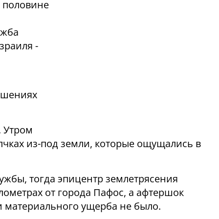
й половине
ужба
зраиля -
ушениях
. Утром
лчках из-под земли, которые ощущались в
ужбы, тогда эпицентр землетрясения
илометрах от города Пафос, а афтершок
и материального ущерба не было.