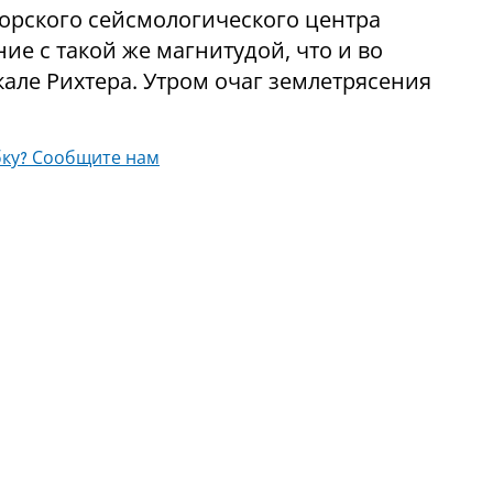
рского сейсмологического центра
ие с такой же магнитудой, что и во
кале Рихтера. Утром очаг землетрясения
ку? Сообщите нам