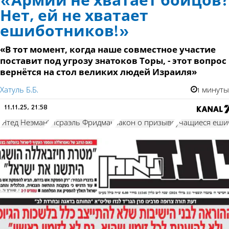
«Армии не хватает бойцов?
Нет, ей не хватает
ешиботников!»
«В тот момент, когда наше совместное участие
поставит под угрозу знатоков Торы, - этот вопрос
вернётся на стол великих людей Израиля»
Хатуль Б.Б.
1 минуты
11.11.25, 21:58
“Ятед Неэман”
Исраэль Фридман
закон о призыве
учащиеся еши