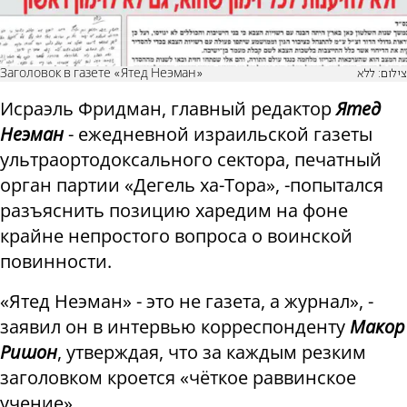
Заголовок в газете «Ятед Неэман»
צילום: ללא
Исраэль Фридман, главный редактор
Ятед
Неэман
- ежедневной израильской газеты
ультраортодоксального сектора, печатный
орган партии «Дегель ха-Тора», -попытался
разъяснить позицию харедим на фоне
крайне непростого вопроса о воинской
повинности.
«Ятед Неэман» - это не газета, а журнал», -
заявил он в интервью корреспонденту
Макор
Ришон
, утверждая, что за каждым резким
заголовком кроется «чёткое раввинское
учение».