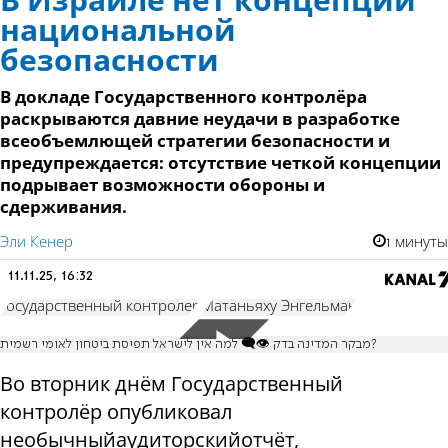
В Израиле нет концепции
национальной
безопасности
В докладе Государственного контролёра
раскрываются давние неудачи в разработке
всеобъемлющей стратегии безопасности и
предупреждается: отсутствие четкой концепции
подрывает возможности обороны и
сдерживания.
Эли Кенер
1 минуты
11.11.25, 16:32
государственный контролер
Матаньяху Энгельман
מבקר המדינה בדק 👁️‍🗨️ למה אין לישראל תפיסת ביטחון לאומי רשמית?
Во вторник днём Государственный
контролёр опубликовал
необычный
аудиторский
отчёт
,