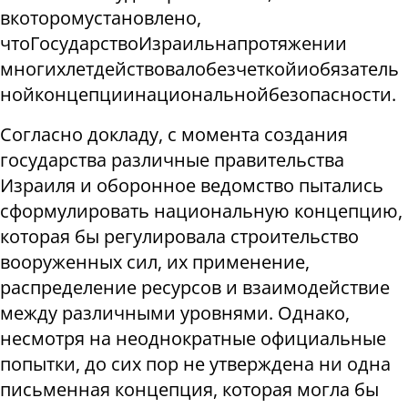
в
котором
установлено
,
что
Государство
Израиль
на
протяжении
многих
лет
действовало
без
четкой
и
обязатель
ной
концепции
национальной
безопасности
.
Согласно докладу, с момента создания
государства различные правительства
Израиля и оборонное ведомство пытались
сформулировать национальную концепцию,
которая бы регулировала строительство
вооруженных сил, их применение,
распределение ресурсов и взаимодействие
между различными уровнями. Однако,
несмотря на неоднократные официальные
попытки, до сих пор не утверждена ни одна
письменная концепция, которая могла бы