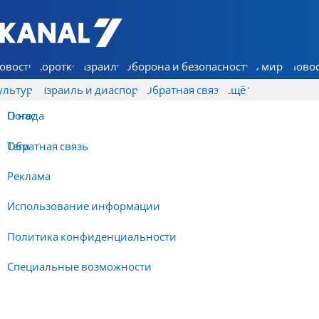
7 КАНАЛ - Аруц Шева
овости
Коротко
Израиль
Оборона и безопасность
В мире
Новос
ультура
Израиль и диаспора
Обратная связь
Ещё
О нас
Погода
Обратная связь
Теги
Реклама
Использование информации
Политика конфиденциальности
Специальные возможности