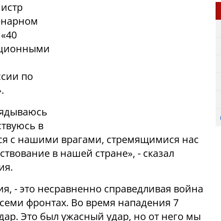
нистр
енарном
 «40
иционными
ссии по
.
глядываюсь
ствуюсь в
ся с нашими врагами, стремящимися нас
твование в нашей стране», - сказал
ия.
, - это несравненно справедливая война
а семи фронтах. Во время нападения 7
ар. Это был ужасный удар, но от него мы