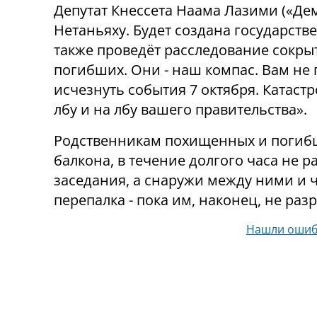
Депутат Кнессета Наама Лазими («Дем
Нетаньяху. Будет создана государств
также проведёт расследование сокры
погибших. Они - наш компас. Вам не п
исчезнуть события 7 октября. Катаст
лбу и на лбу вашего правительства».
Родственникам похищенных и погибш
балкона, в течение долгого часа не 
заседания, а снаружи между ними и
перепалка - пока им, наконец, не раз
Нашли ошиб