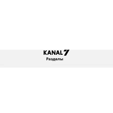
Разделы
Новости
Коротко
Израиль
В мире
Оборона и безопасность
Новости из бывшего СССР
Еврейский мир