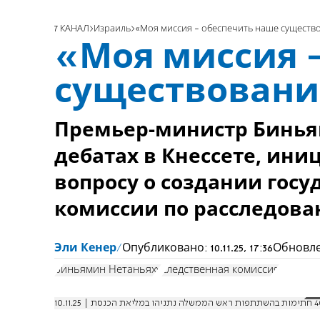
7 КАНАЛ
Израиль
«Моя миссия - обеспечить наше существ
«Моя миссия 
существован
Премьер-министр Биньям
дебатах в Кнессете, ин
вопросу о создании гос
комиссии по расследова
Эли Кенер
Опубликовано:
10.11.25, 17:36
Обновл
Биньямин Нетаньяху
следственная комиссия