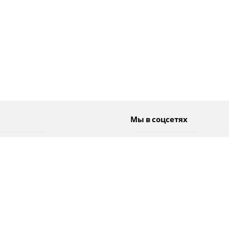
Мы в соцсетях
Спорт
Twitter
Погода
Facebook
Тэги
Instagram
YouTube
TikTok