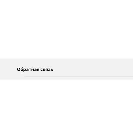
Обратная связь
О нас
Pусский
Обратная связь
عربية
Реклама
Использование информации
Политика конфиденциальности
Специальные возможности
Оповещения