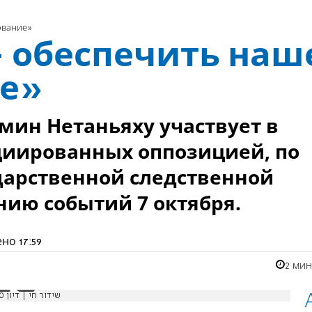
ование»
- обеспечить наш
ие»
ин Нетаньяху участвует в
ициированных оппозицией, по
ударственной следственной
нию событий 7 октября.
ено
17:59
2 ми
שידור חי | דיון 40 חתימות בהשתתפות ראש הממשלה נתניהו במליאת הכנסת | 10.11.25