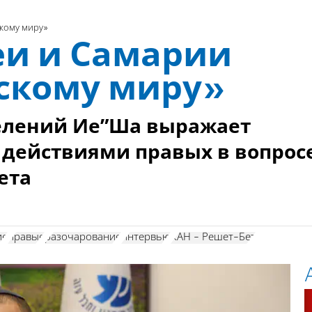
кому миру»
и и Самарии
скому миру»
селений Ие”Ша выражает
 действиями правых в вопрос
ета
ие
правые
разочарование
интервью
КАН - Решет-Бет