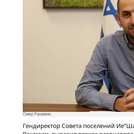
Омер Рахамим
Гендиректор Совета поселений Ие
”
Ша