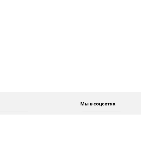
Мы в соцсетях
Спорт
Twitter
Погода
Facebook
Тэги
Instagram