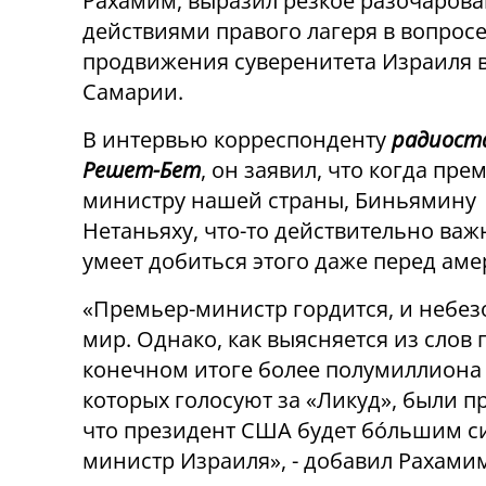
Рахамим, выразил резкое разочаров
действиями правого лагеря в вопрос
продвижения суверенитета Израиля в
Самарии.
В интервью корреспонденту
радиост
Решет-Бет
, он заявил, что когда пре
министру нашей страны, Биньямину
Нетаньяху, что-то действительно важ
умеет добиться этого даже перед ам
«Премьер-министр гордится, и небез
мир. Однако, как выясняется из слов
конечном итоге более полумиллиона 
которых голосуют за «Ликуд», были п
что президент США будет бóльшим с
министр Израиля», - добавил Рахами