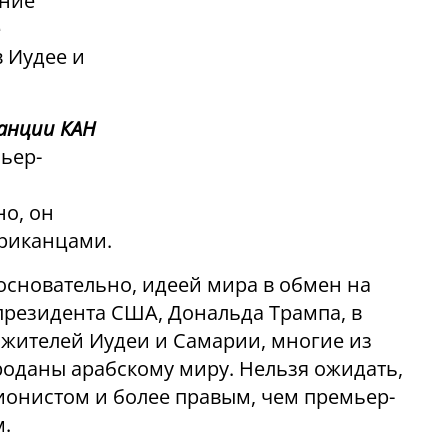
ание
е
 Иудее и
анции КАН
мьер-
но, он
ериканцами.
основательно, идеей мира в обмен на
 президента США, Дональда Трампа, в
жителей Иудеи и Самарии, многие из
роданы арабскому миру. Нельзя ожидать,
ионистом и более правым, чем премьер-
м.