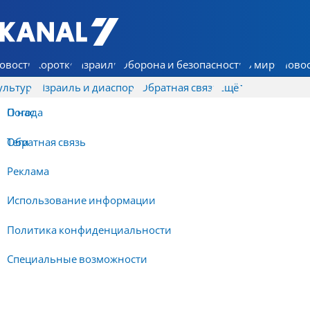
7 КАНАЛ - Аруц Шева
овости
Коротко
Израиль
Оборона и безопасность
В мире
Новос
ультура
Израиль и диаспора
Обратная связь
Ещё
О нас
Погода
Обратная связь
Теги
Реклама
Использование информации
Политика конфиденциальности
Специальные возможности