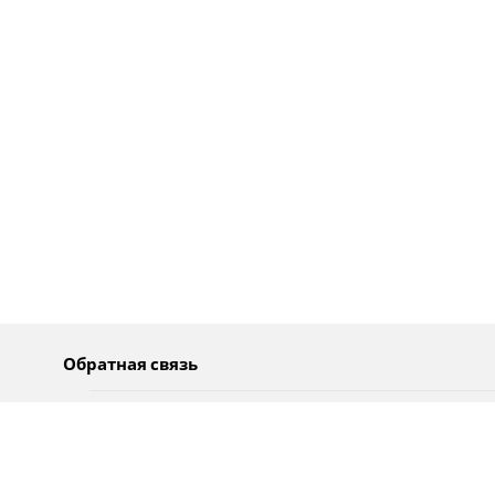
Обратная связь
О нас
Pусский
Обратная связь
عربية
Реклама