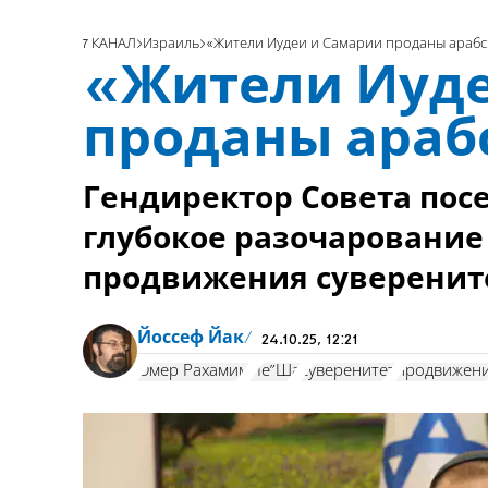
7 КАНАЛ
Израиль
«Жители Иудеи и Самарии проданы арабс
«Жители Иуде
проданы араб
Гендиректор Совета по
глубокое разочарование
продвижения суверенит
Йоссеф Йак
24.10.25, 12:21
Омер Рахамим
Ие”Ша
суверенитет
продвижен