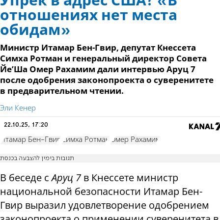
Упрек в адрес США? «В
отношениях нет места
обидам»
Министр Итамар Бен-Гвир, депутат Кнессета
Симха Ротман и генеральный директор Совета
Йе’Ша Омер Рахамим дали интервью Аруц 7
после одобрения законопроекта о суверенитете
в предварительном чтении.
Эли Кенер
22.10.25, 17:20
Итамар Бен-Гвир
Симха Ротман
Омер Рахамим
תגובות בימין להצבעה בכנסת
В беседе с
Аруц 7
в Кнессете министр
национальной безопасности Итамар Бен-
Гвир выразил удовлетворение одобрением
законопроекта о применении суверенитета в