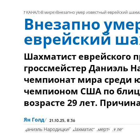
7 КАНАЛ
В мире
Внезапно умер известный еврейский шахм
Внезапно уме
еврейский ша
Шахматист еврейского 
гроссмейстер Даниэль 
чемпионат мира среди 
чемпионом США по блицу
возрасте 29 лет. Причин
Ян Голд
21.10.25, 8:36
Даниэль Народицкий
Шахматист
смерть
29 лет