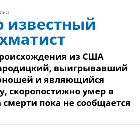
атист
р известный
хматист
происхождения из США
Народицкий, выигрывавший
юношей и являющийся
, скоропостижно умер в
а смерти пока не сообщается