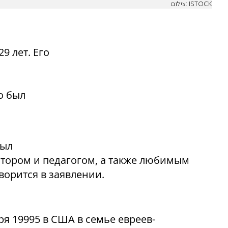
צילום: ISTOCK
й
9 лет. Его
,
о был
был
тором и педагогом, а также любимым
ворится в заявлении.
я 19995 в США в семье евреев-