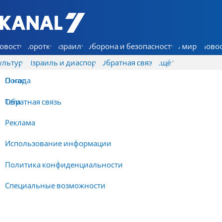
7 КАНАЛ - Аруц Шева
овости
Коротко
Израиль
Оборона и безопасность
В мире
Новос
ультура
Израиль и диаспора
Обратная связь
Ещё
О нас
Погода
Обратная связь
Теги
Реклама
Использование информации
Политика конфиденциальности
Специальные возможности