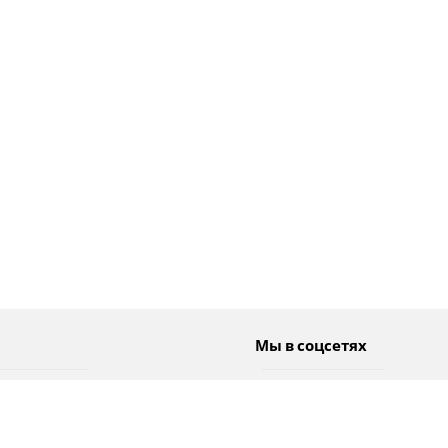
Мы в соцсетях
Спорт
Twitter
Погода
Facebook
Тэги
Instagram