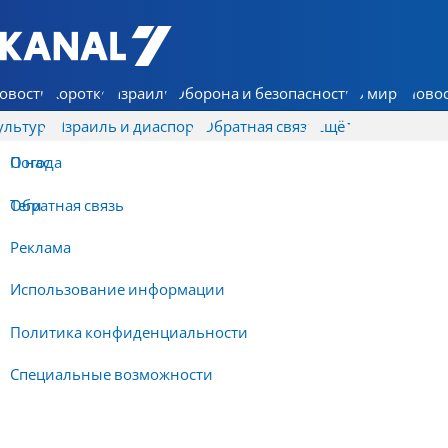
7 КАНАЛ - Аруц Шева
овости
Коротко
Израиль
Оборона и безопасность
В мире
Новос
ультура
Израиль и диаспора
Обратная связь
Ещё
О нас
Погода
Обратная связь
Теги
Реклама
Использование информации
Политика конфиденциальности
Специальные возможности