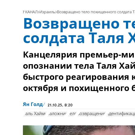
7 КАНАЛ
Израиль
Возвращено тело похищенного солдата Т
Возвращено т
солдата Таля
Канцелярия премьер-ми
опознании тела Таля Ха
быстрого реагирования к
октября и похищенного
Ян Голд
21.10.25, 8:20
Таль Хайми
заложник
тело
возвращение
идентификац