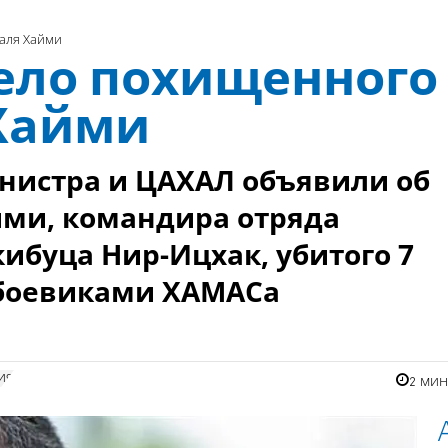
аля Хайми
ело похищенного
 Хайми
нистра и ЦАХАЛ объявили об
йми, командира отряда
ибуца Нир-Ицхак, убитого 7
 боевиками ХАМАСа
ия
2 ми