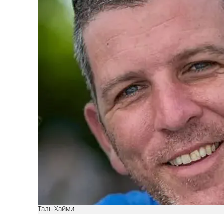
Таль Хайми