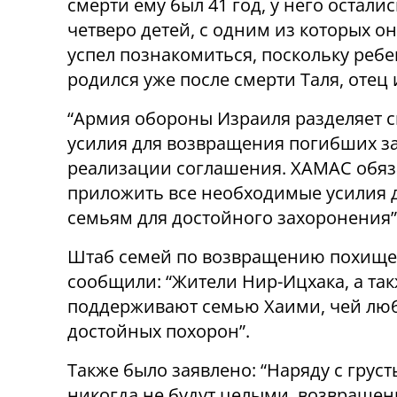
смерти ему был 41 год, у него осталис
четверо детей, с одним из которых о
успел познакомиться, поскольку реб
родился уже после смерти Таля, отец 
“Армия обороны Израиля разделяет с
усилия для возвращения погибших з
реализации соглашения. ХАМАС обяз
приложить все необходимые усилия 
семьям для достойного захоронения”,
Штаб семей по возвращению похищен
сообщили: “Жители Нир-Ицхака, а т
поддерживают семью Хаими, чей люб
достойных похорон”.
Также было заявлено: “Наряду с грус
никогда не будут целыми, возвращение