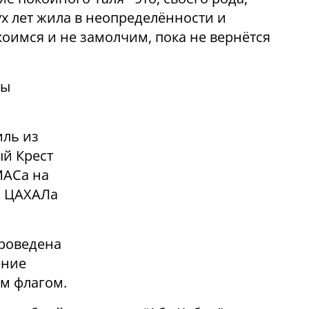
ух лет жила в неопределённости и
оимся и не замолчим, пока не вернётся
зы
иль из
ый Крест
МАСа на
м ЦАХАЛа
проведена
ение
м флагом.