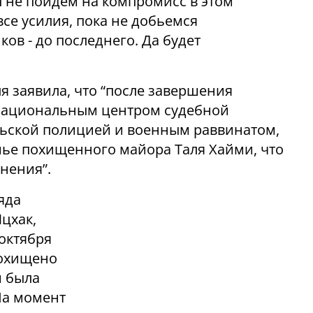
 не пойдем на компромисс в этом
се усилия, пока не добьемся
ов - до последнего. Да будет
 заявила, что “после завершения
 Национальным центром судебной
льской полицией и военным раввинатом,
ье похищенного майора Таля Хайми, что
нения”.
яда
цхак,
октября
похищено
и была
На момент