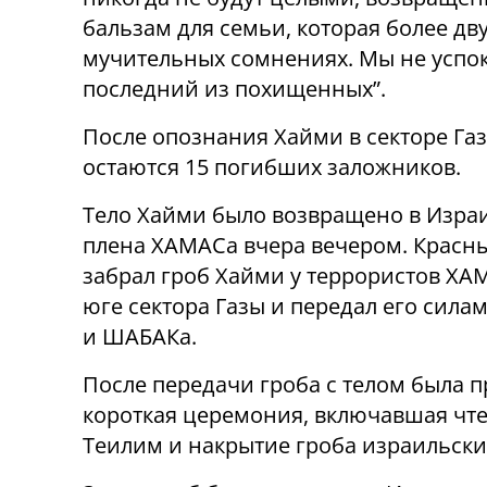
бальзам для семьи, которая более дв
мучительных сомнениях. Мы не успок
последний из похищенных”.
После опознания Хайми в секторе Га
остаются 15 погибших заложников.
Тело Хайми было возвращено в Изра
плена ХАМАСа вчера вечером. Красн
забрал гроб Хайми у террористов ХА
юге сектора Газы и передал его сила
и ШАБАКа.
После передачи гроба с телом была 
короткая церемония, включавшая чт
Теилим и накрытие гроба израильски