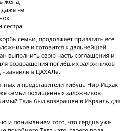
ь жена,
н даже не
енок
и сестра.
корбь семьи, продолжает прилагать все
аложников и готовится к дальнейшей
ан выполнить свою часть соглашения и
для возвращения погибших заложников
 - заявили в ЦАХАЛе.
ных и представители кибуца Нир-Ицхак
акже семьи похищенных заложников
имый Таль был возвращен в Израиль для
тью и пониманием того, что сердца уже
 покойного Таля - это, своего рода,