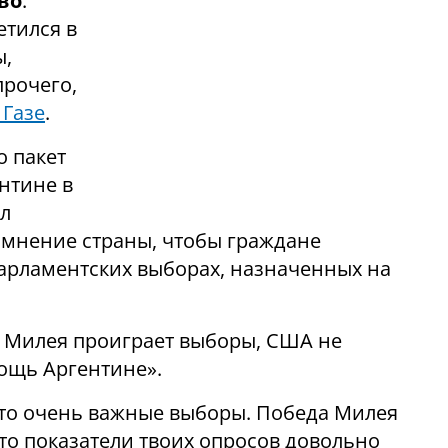
во
:
етился в
ы,
прочего,
 Газе
.
о пакет
нтине в
ал
 мнение страны, чтобы граждане
арламентских выборах, назначенных на
я Милея проиграет выборы, США не
ощь Аргентине».
Это очень важные выборы. Победа Милея
то показатели твоих опросов довольно