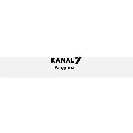
Разделы
Новости
Коротко
Израиль
В мире
Оборона и безопасность
Новости из бывшего СССР
Еврейский мир