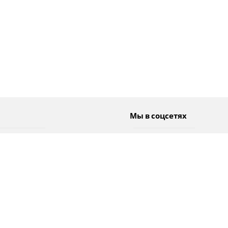
Мы в соцсетях
Спорт
Twitter
Погода
Facebook
Тэги
Instagram
YouTube
TikTok