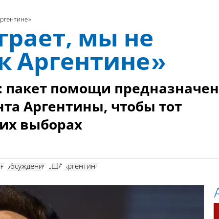
Аргентине»
грает, мы не
к Аргентине»
: пакет помощи предназначен
та Аргентины, чтобы тот
их выборах
лы
обсуждения
США
Аргентина