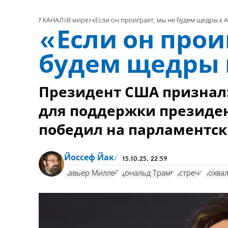
7 КАНАЛ
В мире
«Если он проиграет, мы не будем щедры к 
«Если он прои
будем щедры 
Президент США признал
для поддержки президен
победил на парламентск
Йоссеф Йак
15.10.25, 22:59
Хавьер Миллей
Дональд Трамп
встреча
похва