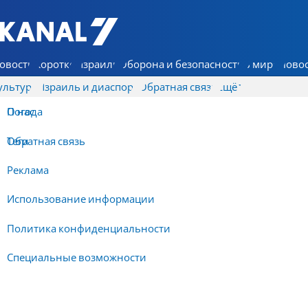
7 КАНАЛ - Аруц Шева
овости
Коротко
Израиль
Оборона и безопасность
В мире
Новос
ультура
Израиль и диаспора
Обратная связь
Ещё
О нас
Погода
Обратная связь
Теги
Реклама
Использование информации
Политика конфиденциальности
Специальные возможности