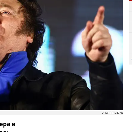
צילום: רויטרס
ера в