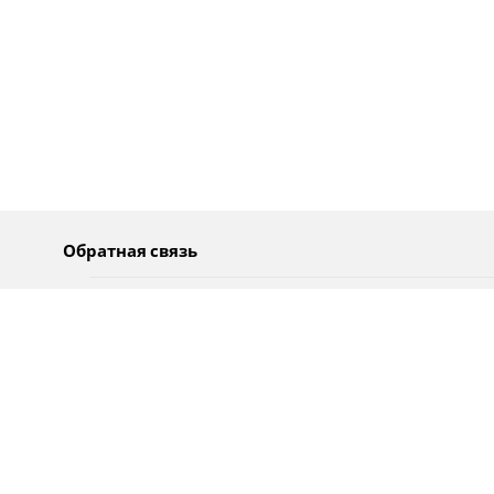
Обратная связь
О нас
Pусский
Обратная связь
عربية
Реклама
Использование информации
Политика конфиденциальности
Специальные возможности
Оповещения