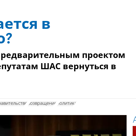
ется в
о?
 предварительным проектом
путатам ШАС вернуться в
равительство
возвращение
политика