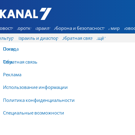
7 КАНАЛ - Аруц Шева
овости
Коротко
Израиль
Оборона и безопасность
В мире
Новос
ультура
Израиль и диаспора
Обратная связь
Ещё
О нас
Погода
Обратная связь
Теги
Реклама
Использование информации
Политика конфиденциальности
Специальные возможности