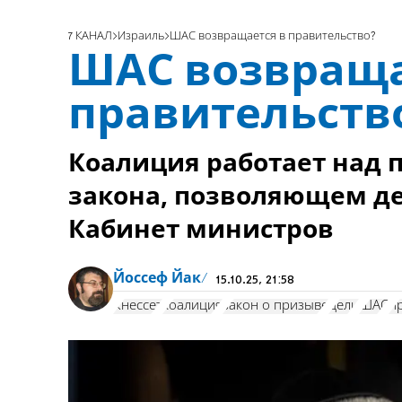
7 КАНАЛ
Израиль
ШАС возвращается в правительство?
ШАС возвраща
правительств
Коалиция работает над
закона, позволяющем де
Кабинет министров
Йоссеф Йак
15.10.25, 21:58
Кнессет
коалиция
закон о призыве
цели
ШАС
п