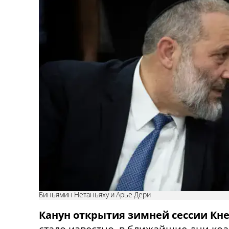
Биньямин Нетаньяху и Арье Дери
Канун открытия зимней сессии Кне