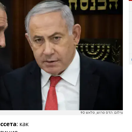
צילום: הדס פרוש, פלאש 90
ссета
: как