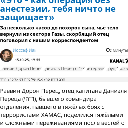
«Это - как операция без
анестезии, тебя ничто не
защищает»
За несколько часов до похорон сына, чьё тело
вернули из сектора Газы, скорбящий отец
поговорил с нашим корреспондентом
Йоссеф Йак
2 минуты
15.10.25, 19:55
раввин Дорон Перец
Даниэль Перец (הי"ד)
интервью
Аруц 7
воз
הרב דורון פרץ אביו של סר"ן דניאל פרץ הי"ד
Раввин Дорон Перец, отец капитана Даниэля
Переца (
הי
"
ד
), бывшего командира
отделения, павшего в тяжёлых боях с
террористами ХАМАС, поделился тяжёлыми
и сложными переживаниями после вестей о