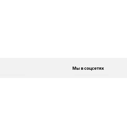
Мы в соцсетях
Спорт
Twitter
Погода
Facebook
Тэги
Instagram
YouTube
TikTok