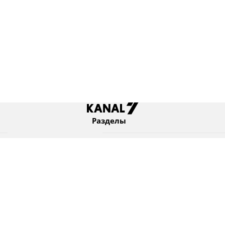
Разделы
Новости
Коротко
Израиль
В мире
Оборона и безопасность
Новости из бывшего СССР