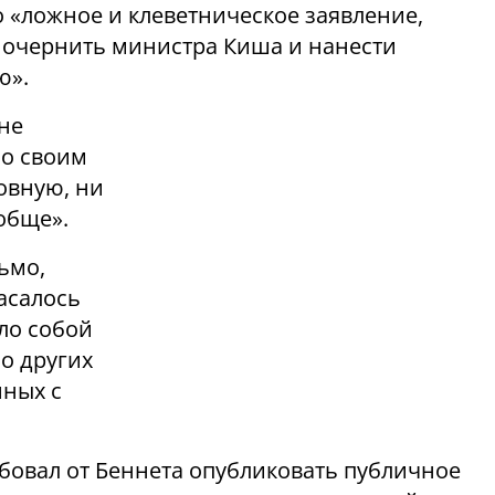
о «ложное и клеветническое заявление,
и очернить министра Киша и нанести
ю».
не
со своим
овную, ни
обще».
ьмо,
асалось
ло собой
о других
нных с
бовал от Беннета опубликовать публичное