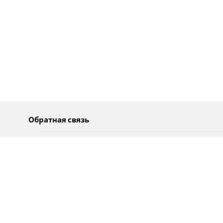
Обратная связь
О нас
Pусский
Обратная связь
عربية
Реклама
Использование информации
Политика конфиденциальности
Специальные возможности