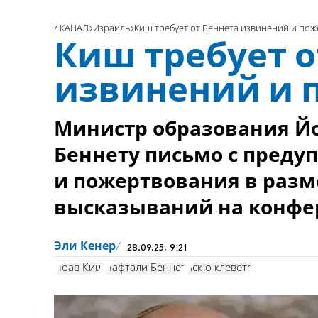
7 КАНАЛ
Израиль
Киш требует от Беннета извинений и по
Киш требует о
извинений и 
Министр образования Й
Беннету письмо с преду
и пожертвования в разме
высказываний на конфер
Эли Кенер
28.09.25, 9:21
Йоав Киш
Нафтали Беннет
иск о клевете