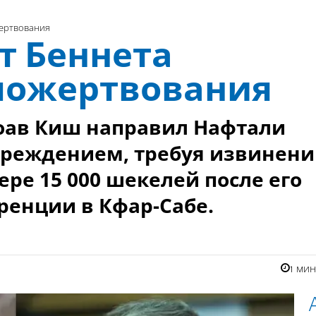
жертвования
т Беннета
пожертвования
оав Киш направил Нафтали
преждением, требуя извинен
ре 15 000 шекелей после его
енции в Кфар-Сабе.
1 ми