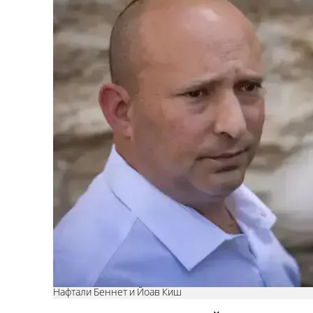
Нафтали Беннет и Йоав Киш