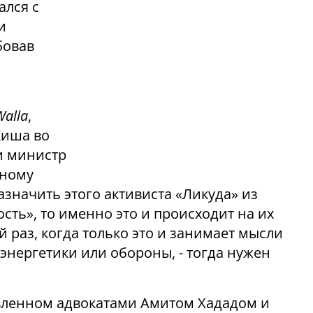
ался с
и
бовав
Walla
,
Киша во
и министр
ьному
назначить этого активиста «Ликуда» из
сть», то именно это и происходит на их
й раз, когда только это и занимает мысли
энергетики или обороны, - тогда нужен
вленном адвокатами Амитом Хададом и