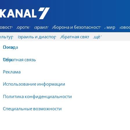
7 КАНАЛ - Аруц Шева
овости
Коротко
Израиль
Оборона и безопасность
В мире
Новос
ультура
Израиль и диаспора
Обратная связь
Ещё
О нас
Погода
Обратная связь
Теги
Реклама
Использование информации
Политика конфиденциальности
Специальные возможности