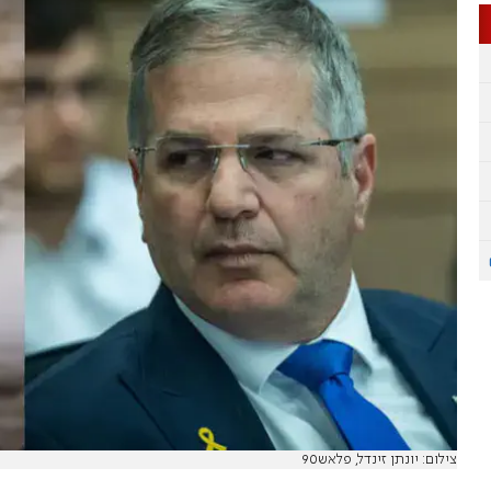
צילום: יונתן זינדל, פלאש90