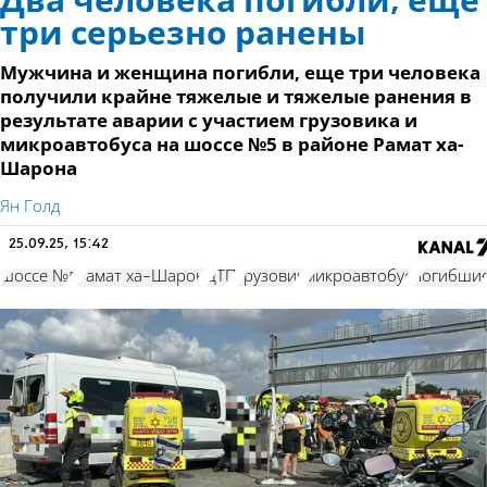
Два человека погибли, еще
три серьезно ранены
Мужчина и женщина погибли, еще три человека
получили крайне тяжелые и тяжелые ранения в
результате аварии с участием грузовика и
микроавтобуса на шоссе №5 в районе Рамат ха-
Шарона
Ян Голд
25.09.25, 15:42
шоссе №5
Рамат ха-Шарон
ДТП
грузовик
микроавтобус
погибши