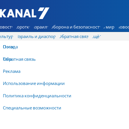
7 КАНАЛ - Аруц Шева
овости
Коротко
Израиль
Оборона и безопасность
В мире
Новос
ультура
Израиль и диаспора
Обратная связь
Ещё
О нас
Погода
Обратная связь
Теги
Реклама
Использование информации
Политика конфиденциальности
Специальные возможности