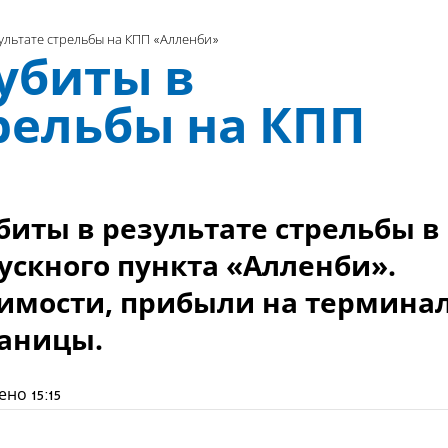
зультате стрельбы на КПП «Алленби»
убиты в
рельбы на КПП
биты в результате стрельбы в
ускного пункта «Алленби».
димости, прибыли на термина
раницы.
ено
15:15