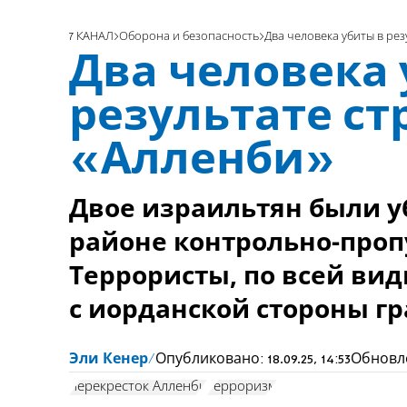
7 КАНАЛ
Оборона и безопасность
Два человека убиты в ре
Два человека 
результате ст
«Алленби»
Двое израильтян были у
районе контрольно-проп
Террористы, по всей ви
с иорданской стороны г
Эли Кенер
Опубликовано:
18.09.25, 14:53
Обновл
перекресток Алленби
терроризм