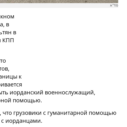
מד"א
скном
а, в
ьтян в
я КПП
то
тов,
аницы к
ривается
быть иорданский военнослужащий,
арной помощью.
 что грузовики с гуманитарной помощью
 с иорданцами.