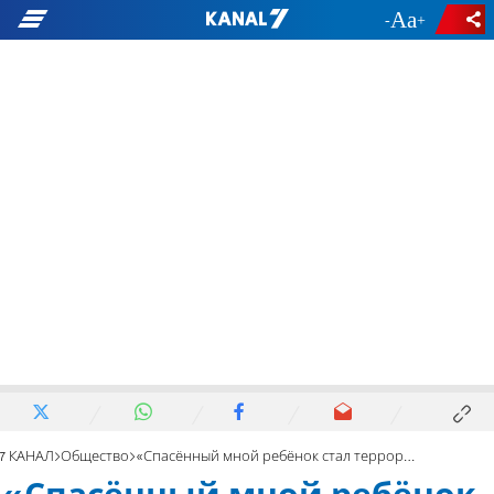
-
+
7 КАНАЛ
Общество
«Спасённый мной ребёнок стал террористом-смертником в секторе Газы»