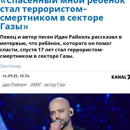
«Спасённый мной ребёнок
стал террористом-
смертником в секторе
Газы»
Певец и автор песен Идан Райхель рассказал в
интервью, что ребёнок, которого он помог
спасти, спустя 17 лет стал террористом-
смертником в секторе Газы.
Эли Кенер
14.09.25, 10:34
Идан Райхель
ХАМАС
сектор Газы