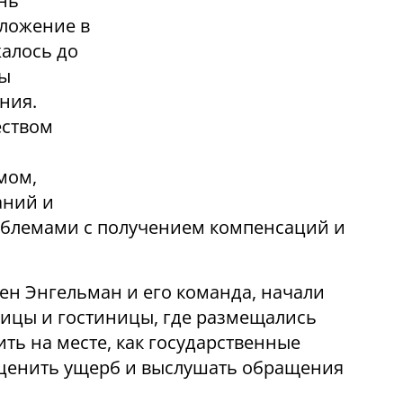
нь
ложение в
жалось до
ны
ния.
еством
мом,
аний и
роблемами с получением компенсаций и
ен Энгельман и его команда, начали
ницы и гостиницы, где размещались
ить на месте, как государственные
оценить ущерб и выслушать обращения