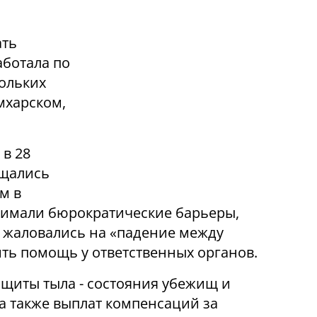
ать
аботала по
кольких
амхарском,
 в 28
ещались
м в
нимали бюрократические барьеры,
 жаловались на «падение между
ить помощь у ответственных органов.
щиты тыла - состояния убежищ и
а также выплат компенсаций за