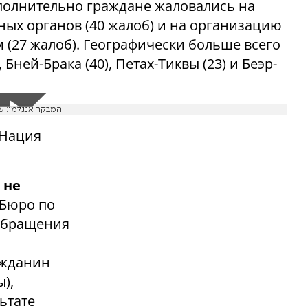
полнительно граждане жаловались на
ных органов (40 жалоб) и на организацию
(27 жалоб). Географически больше всего
Бней-Брака (40), Петах-Тиквы (23) и Беэр-
המבקר אנגלמן: ע
«Нация
 не
 Бюро по
обращения
ажданин
),
ьтате