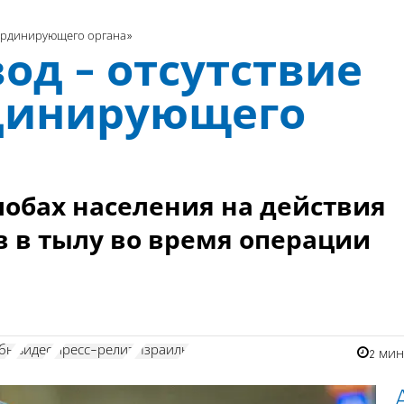
оординирующего органа»
од - отсутствие
динирующего
лобах населения на действия
в в тылу во время операции
бы
видео
пресс-релиз
Израиль
2 ми