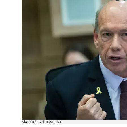
Матаньяху Энгельман