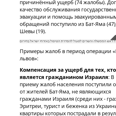
причинённый ущерб (74 жалобы). До
качество обслуживания государствен
эвакуации и помощь эвакуированным 
обращений поступило из Бат-Яма (47), 
Шевы (19).
ל ראש הממשלה והשרים לפעול להסדרת הטיפול באזרחי ישראל בחירום
Примеры жалоб в период операции 
львов»:
Компенсация за ущерб для тех, кто
является гражданином Израиля
: В
приему жалоб населения поступили 
от жителей Бат-Яма, не являющихся
гражданами Израиля (среди них - гр
Эритреи, турист и беженка из Украины
квартиры которых пострадали в резул