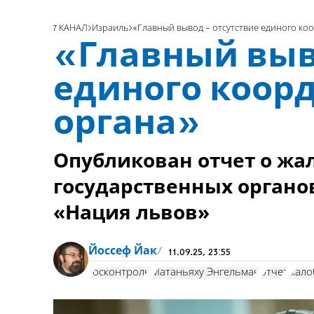
7 КАНАЛ
Израиль
«Главный вывод - отсутствие единого к
«Главный выв
единого коор
органа»
Опубликован отчет о жа
государственных органо
«Нация львов»
Йоссеф Йак
11.09.25, 23:55
госконтроль
Матаньяху Энгельман
отчет
жало