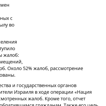
смен
ных с
ылу во
селения
тупило
ы жалоб:
омещений,
рб. Около 52% жалоб, рассмотрение
ованы.
ества и государственных органов
жители Израиля в ходе операции «Нация
смотренных жалоб. Кроме того, отчет
обратившимся гражданам. Также его цель