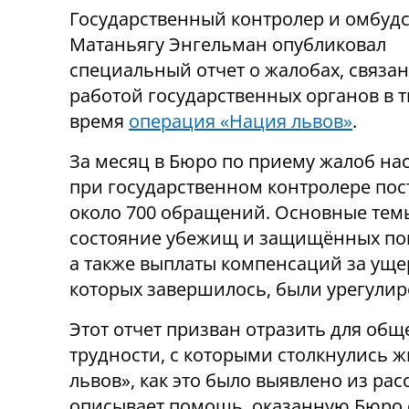
Государственный контролер и омбуд
Матаньягу Энгельман опубликовал
специальный отчет о жалобах, связан
работой государственных органов в т
время
операция «Нация львов»
.
За месяц в Бюро по приему жалоб на
при государственном контролере пос
около 700 обращений. Основные тем
состояние убежищ и защищённых п
а также выплаты компенсаций за уще
которых завершилось, были урегулир
Этот отчет призван отразить для общ
трудности, с которыми столкнулись 
львов», как это было выявлено из рас
описывает помощь, оказанную Бюро 