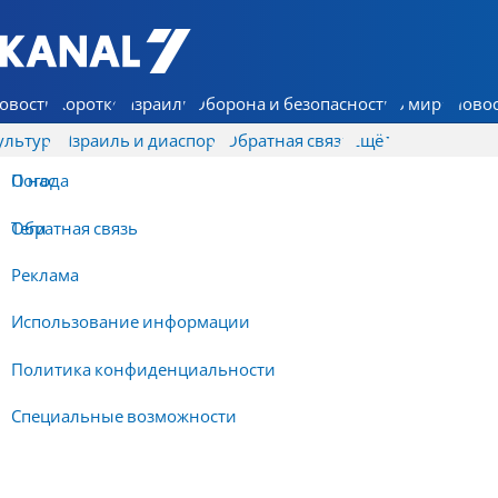
7 КАНАЛ - Аруц Шева
овости
Коротко
Израиль
Оборона и безопасность
В мире
Новос
ультура
Израиль и диаспора
Обратная связь
Ещё
О нас
Погода
Обратная связь
Теги
Реклама
Использование информации
Политика конфиденциальности
Специальные возможности