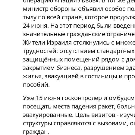
операцию «Нация львов». В тот же де
министр обороны объявил особое по
тылу по всей стране, которое продол
24 июня. На этот период были введе
значительные гражданские ограниче
Жители Израиля столкнулись с множ
трудностей: отсутствием стандартных
защищённых помещений рядом с до
закрытием бизнеса, разрушением зд
жилья, эвакуацией в гостиницы и п
пособий.
Уже 15 июня госконтролер и омбудсм
посещать места падения ракет, боль
эвакуированные. Цель визитов - изуч
структуры справляются с вызовами, 
граждан.