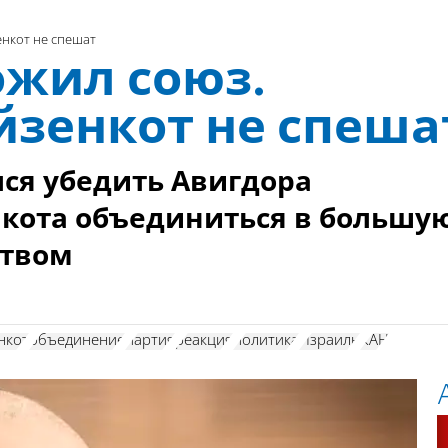
енкот не спешат
ожил союз.
йзенкот не спеша
ся убедить Авигдора
кота объединиться в большу
ством
нкот
объединение
партия
реакция
политика
Израиль
КАН