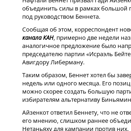
Нафтали Беннет призвал Гади Айзенк
объединить силы в рамках большой 
под руководством Беннета.
Сообщая об этом, корреспондент нов
канала КАН
, примерно две недели на
аналогичное предложение было нап
председателю партии «Исраэль Бейте
Авигдору Либерману.
Таким образом, Беннет хотел бы зав
недель или одного месяца. Его позиц
можно скорее создать большую парти
избирателям альтернативу Биньямин
Айзенкот ответил Беннету, что не отв
его мнению, слишком раннее объеди
Нетаньяху для кампании против них.