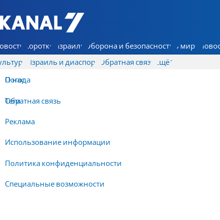
7 КАНАЛ - Аруц Шева
овости
Коротко
Израиль
Оборона и безопасность
В мире
Новос
ультура
Израиль и диаспора
Обратная связь
Ещё
О нас
Погода
Обратная связь
Теги
Реклама
Использование информации
Политика конфиденциальности
Специальные возможности