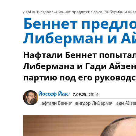
7 КАНАЛ
Израиль
Беннет предложил союз. Либерман и Айз
Беннет предл
Либерман и А
Нафтали Беннет попытал
Либермана и Гади Айзен
партию под его руковод
Йоссеф Йак
7.09.25, 23:14
Нафтали Беннет
Авигдор Либерман
Гади Айзе