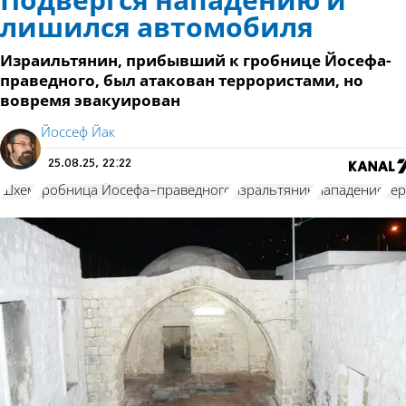
Подвергся нападению и
лишился автомобиля
Израильтянин, прибывший к гробнице Йосефа-
праведного, был атакован террористами, но
вовремя эвакуирован
Йоссеф Йак
25.08.25, 22:22
Шхем
гробница Йосефа-праведного
изральтянин
нападение
те