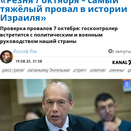
«Резня 7 октября - самый
тяжёлый провал в истории
Израиля»
Проверка провалов 7 октября: госконтролер
встретится с политическим и военным
руководством нашей страны
Йоссеф Йак
2 минуты
19.08.25, 21:58
пресс-релиз
Матаньяху Энгельман
встреча
политики
военные
пр