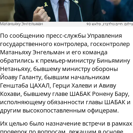
Матаньяху Энгельман
צילום: חיים גולדברג, פלאש 90
По сообщению пресс-службы Управления
государственного контролера, госконтролер
Матаньяху Энгельман и его команда
обратились к премьер-министру Биньямину
Нетаньяху, бывшему министру обороны
Йоаву Галанту, бывшим начальникам
Генштаба ЦАХАЛ, Герци Халеви и Авиву
Кохави, бывшему главе ШАБАК Ронену Бару,
исполняющему обязанности главы ШАБАК и
другим высокопоставленным офицерам.
Их целью было назначение встречи в рамках
проверок по вопросам, лежащим в основе