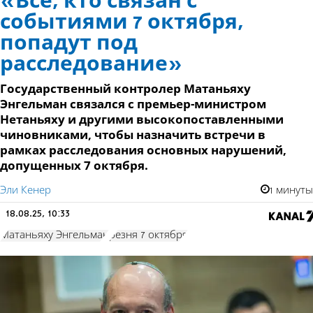
«Все, кто связан с
событиями 7 октября,
попадут под
расследование»
Государственный контролер Матаньяху
Энгельман связался с премьер-министром
Нетаньяху и другими высокопоставленными
чиновниками, чтобы назначить встречи в
рамках расследования основных нарушений,
допущенных 7 октября.
Эли Кенер
1 минуты
18.08.25, 10:33
Матаньяху Энгельман
резня 7 октября