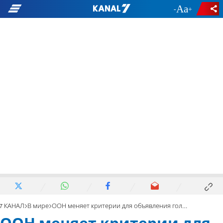
-
+
7 КАНАЛ
В мире
ООН меняет критерии для объявления голода в Газе