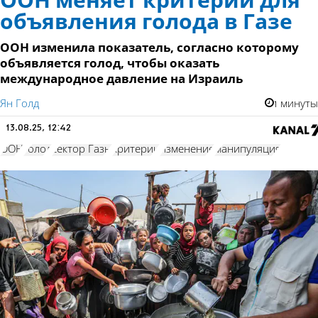
ООН меняет критерии для
объявления голода в Газе
ООН изменила показатель, согласно которому
объявляется голод, чтобы оказать
международное давление на Израиль
Ян Голд
1 минуты
13.08.25, 12:42
ООН
голод
сектор Газы
критерии
изменение
манипуляция