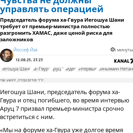
Чувства не должны
управлять операцией
Председатель форума ха-Гвура Иегошуа Шани
требует от премьер-министра полностью
разгромить ХАМАС, даже ценой риска для
заложников
Йоссеф Йак
1 минуты
12.08.25, 23:23
Иегошуа Шани
Ха-Гвура
Аруц 7
видео
интервью
Биньямин Нетан
יו"ר פורום גבורה, יהושע שני
Иегошуа Шани, председатель форума ха-
Гвура и отец погибшего, во время интервью
Аруц 7 призвал премьер-министра срочно
встретиться с ним.
«Мы на форуме ха-Гвура уже долгое время