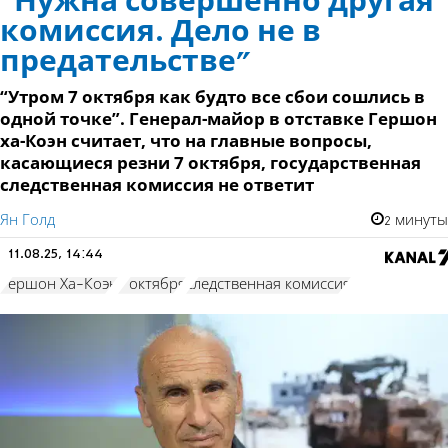
“Нужна совершенно другая
комиссия. Дело не в
предательстве”
“Утром 7 октября как будто все сбои сошлись в
одной точке”. Генерал-майор в отставке Гершон
ха-Коэн считает, что на главные вопросы,
касающиеся резни 7 октября, государственная
следственная комиссия не ответит
Ян Голд
2 минуты
11.08.25, 14:44
Гершон Ха-Коэн
7 октября
следственная комиссия