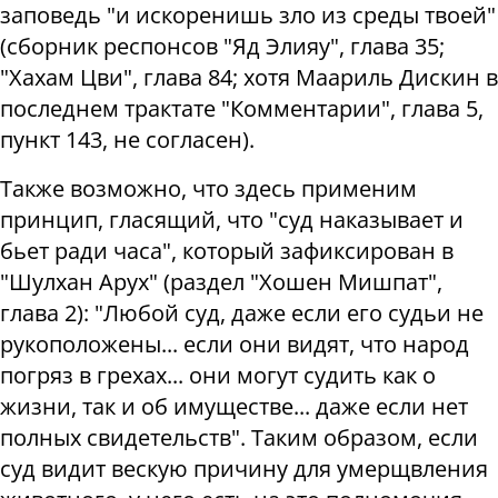
заповедь "и искоренишь зло из среды твоей"
(сборник респонсов "Яд Элияу", глава 35;
"Хахам Цви", глава 84; хотя Маариль Дискин в
последнем трактате "Комментарии", глава 5,
пункт 143, не согласен).
Также возможно, что здесь применим
принцип, гласящий, что "суд наказывает и
бьет ради часа", который зафиксирован в
"Шулхан Арух" (раздел "Хошен Мишпат",
глава 2): "Любой суд, даже если его судьи не
рукоположены... если они видят, что народ
погряз в грехах... они могут судить как о
жизни, так и об имуществе... даже если нет
полных свидетельств". Таким образом, если
суд видит вескую причину для умерщвления