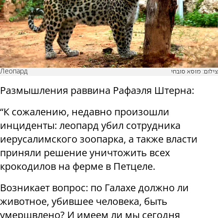
Леопард
צילום: מוסא סובחי
Размышления раввина Рафаэля Штерна:
“К сожалению, недавно произошли
инциденты: леопард убил сотрудника
иерусалимского зоопарка, а также власти
приняли решение уничтожить всех
крокодилов на ферме в Петцеле.
Возникает вопрос: по Галахе должно ли
животное, убившее человека, быть
умерщвлено? И имеем ли мы сегодня