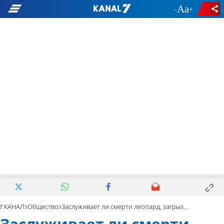
-
+
7 КАНАЛ
Общество
Заслуживает ли смерти леопард, загрызший сотрудника зоопарка?