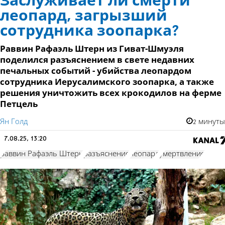
Заслуживает ли смерти
леопард, загрызший
сотрудника зоопарка?
Раввин Рафаэль Штерн из Гиват-Шмуэля
поделился разъяснением в свете недавних
печальных событий - убийства леопардом
сотрудника Иерусалимского зоопарка, а также
решения уничтожить всех крокодилов на ферме
Петцель
Ян Голд
2 минуты
7.08.25, 13:20
раввин Рафаэль Штерн
разъяснение
леопард
умертвление