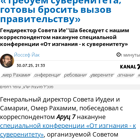
«Требуем суверенитета,
готовы бросить вызов
правительству»
Гендиректор Совета Ие''Ша беседует с нашим
корреспондентом накануне специальной
конференции «От изгнания - к суверенитету»
Йоссеф Йак
1 минуты
30.07.25, 21:33
Омер Рахамим
конференция
требование
суверенитет
изгнание
И
מנכ"ל מועצת יש"ע, עומר רחמים
Генеральный директор Совета Иудеи и
Самарии, Омер Рахамим, побеседовал с
корреспондентом
Аруц 7
накануне
специальной конференции «От изгнания - к
суверенитету»
, организуемой Советом