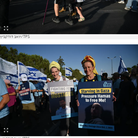
יואב דודקביץ/TPS