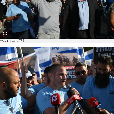
יואב דודקביץ/TPS