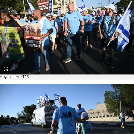
יואב דודקביץ/TPS