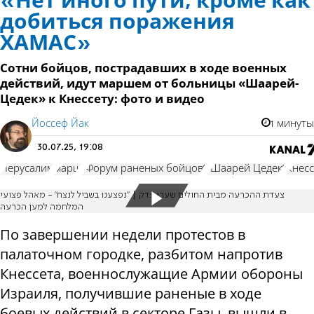
«Нет иного пути, кроме как
добиться поражения
ХАМАС»
Сотни бойцов, пострадавших в ходе военных
действий, идут маршем от больницы «Шаарей-
Цедек» к Кнессету: фото и видео
Йоссеф Йак
1 минуты
30.07.25, 19:08
Иерусалим
марш
"Форум раненых бойцов"
"Шаарей Цедек"
Кнесс
צעדת ההכרעה מבית החולים שערי צדק | ״נפצענו בשביל לנצח״ - מאהל פצועי
המלחמה למען הכרעה
По завершении недели протестов в
палаточном городке, разбитом напротив
Кнессета, военнослужащие Армии обороны
Израиля, получившие раненые в ходе
боевых действий в секторе Газы, вышли в