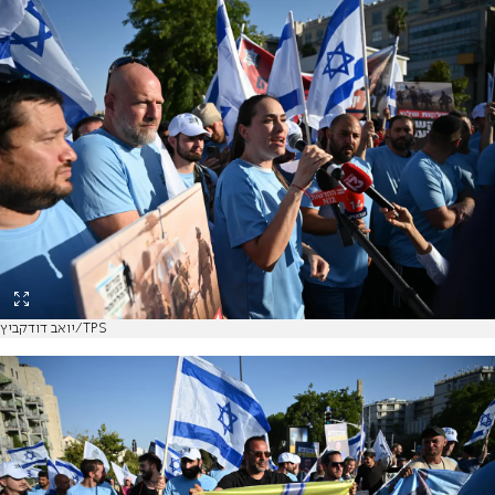
יואב דודקביץ/TPS