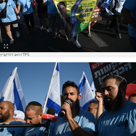
יואב דודקביץ/TPS