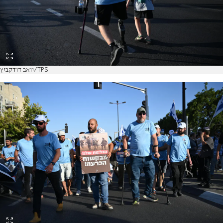
יואב דודקביץ/TPS