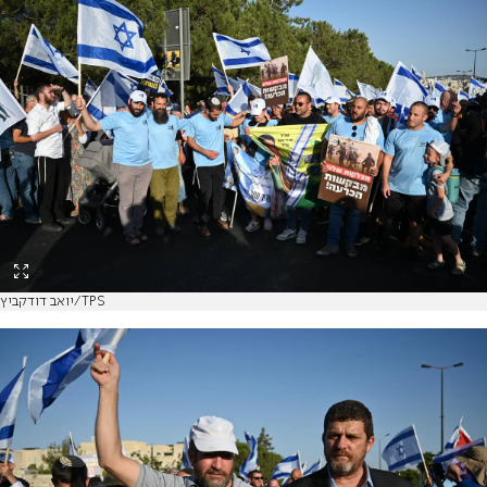
יואב דודקביץ/TPS