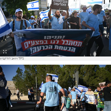
יואב דודקביץ/TPS