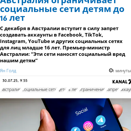
Австралия ограничивает
социальные сети детям до
16 лет
С декабря в Австралии вступит в силу запрет
создавать аккаунты в Facebook, TikTok,
Instagram, YouTube и других социальных сетях
для лиц младше 16 лет. Премьер-министр
Австралии: “Эти сети наносят социальный вред
нашим детям”
Ян Голд
1 минуты
30.07.25, 9:55
Австралия
Социальные сети
дети
16 лет
ограничения
запрет
акка