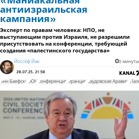
«Маниакальная
антиизраильская
кампания»
Эксперт по правам человека: НПО, не
выступающим против Израиля, не разрешили
присутствовать на конференции, требующей
создания «палестинского государства»
Йоссеф Йак
2 минуты
28.07.25, 21:58
Энн Баефски
ООН
конференция
Франция
Саудовская Аравия
"Пал