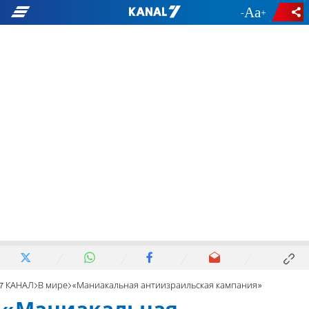
-
+
7 КАНАЛ
В мире
«Маниакальная антиизраильская кампания»