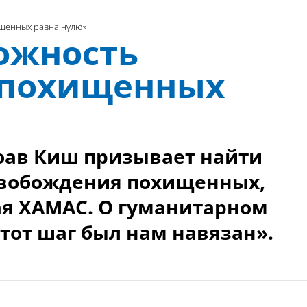
щенных равна нулю»
ожность
 похищенных
оав Киш призывает найти
свобождения похищенных,
я ХАМАС. О гуманитарном
тот шаг был нам навязан».