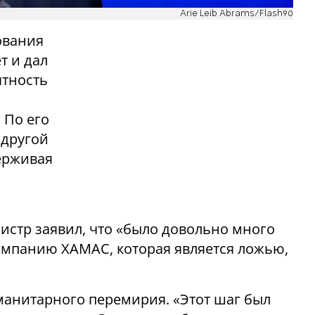
Arie Leib Abrams/Flash90
ования
т и дал
ятность
 По его
 другой
ерживая
стр заявил, что «было довольно много
ампанию ХАМАС, которая является ложью,
манитарного перемирия. «Этот шаг был