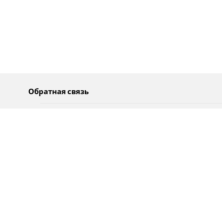
Обратная связь
О нас
Pусский
Обратная связь
عربية
Реклама
Использование информации
Политика конфиденциальности
Специальные возможности
Оповещения
עברית