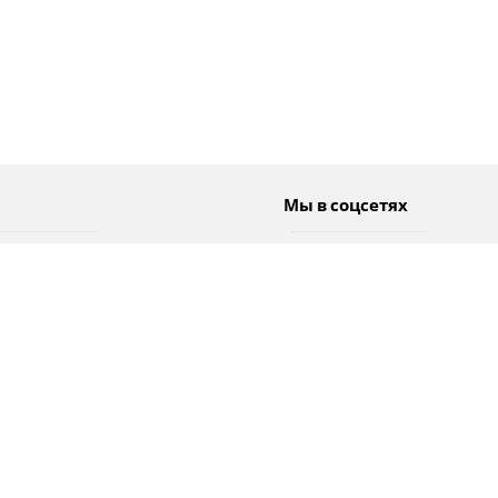
Мы в соцсетях
Спорт
Twitter
Погода
Facebook
Тэги
Instagram
YouTube
TikTok