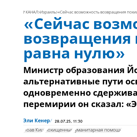
7 КАНАЛ
Израиль
«Сейчас возможность возвращения похи
«Сейчас возм
возвращения
равна нулю»
Министр образования Й
альтернативные пути о
одновременно сдержива
перемирии он сказал: «Э
Эли Кенер
28.07.25, 11:30
Йоав Киш
похищенные
гуманитарная помощь