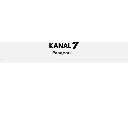
Разделы
Новости
Коротко
Израиль
В мире
Оборона и безопасность
Новости из бывшего СССР
Еврейский мир
Культура