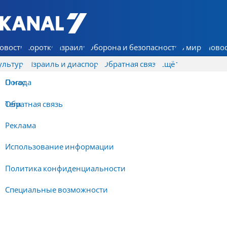
7 КАНАЛ - Аруц Шева
овости
Коротко
Израиль
Оборона и безопасность
В мире
Новос
ультура
Израиль и диаспора
Обратная связь
Ещё
О нас
Погода
Обратная связь
Теги
Реклама
Использование информации
Политика конфиденциальности
Специальные возможности