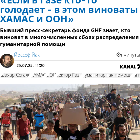
«Если в Газе кто-то
голодает - в этом виноваты
ХАМАС и ООН»
Бывший пресс-секретарь фонда GHF знает, кто
виноват в многочисленных сбоях распределения
гуманитарной помощи
Йоссеф Йак
1 минуты
25.07.25, 11:20
Шахар Сегаль
ХАМАС
ООН
сектор Газы
гуманитарная помощь
ин