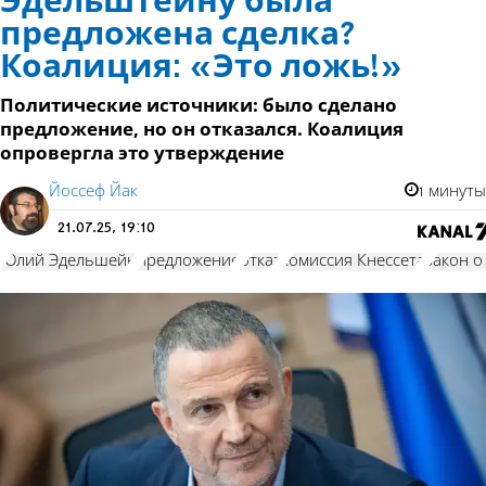
Эдельштейну была
предложена сделка?
Коалиция: «Это ложь!»
Политические источники: было сделано
предложение, но он отказался. Коалиция
опровергла это утверждение
Йоссеф Йак
1 минуты
21.07.25, 19:10
Юлий Эдельшейн
предложение
отказ
комиссия Кнессета
закон о