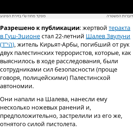
דוברות המשטרה
מפקד מחוז ש"י בזירת הפיגוע
Разрешено к публикации
: жертвой
теракта
в Гуш-Эционе
стал 22-летний
Шалев Звулуни
(הי"ד)
, житель Кирьят-Арбы, погибший от рук
двух палестинских террористов, которые, как
выяснилось в ходе расследования, были
сотрудниками сил безопасности (проще
говоря, полицейскими) Палестинской
автономии.
Они напали на Шалева, нанесли ему
несколько ножевых ранений и,
предположительно, застрелили из его же,
отнятого силой пистолета.