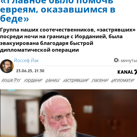
«Главное было помочь
евреям, оказавшимся в
беде»
Группа наших соотечественников, «застрявших»
посреди ночи на границе с Иорданией, была
эвакуирована благодаря быстрой
дипломатической операции
Йоссеф Йак
1 минуты
23.06.25, 21:30
Моше Рот
Иордания
граница
“застрявшие”
спасение
дипломатия