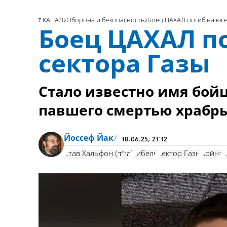
7 КАНАЛ
Оборона и безопасность
Боец ЦАХАЛ погиб на юге
Боец ЦАХАЛ по
сектора Газы
Стало известно имя бой
павшего смертью храбры
Йоссеф Йак
18.06.25, 21:12
Став Хальфон (הי"ד)
гибель
сектор Газы
война