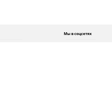
Мы в соцсетях
Спорт
Twitter
Погода
Facebook
Тэги
Instagram
YouTube
TikTok