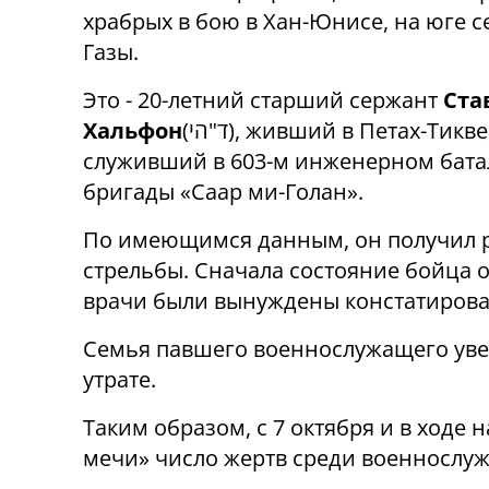
храбрых
в бою в Хан-Юнисе,
на юге с
Газы.
Это -
20
-летний старший сержант
Ста
Хальфон
(
הי
"
ד
), живший в
Петах-Тикве
служивший в
603-м инженерном бата
бригады «Саар ми-Голан»
.
По имеющимся данным, он
получил 
стрельбы. Сначала состояние бойца о
врачи были вынуждены констатировать
Семья павшего военнослужащего уве
утрате.
Таким образом, с 7 октября и в ходе
мечи» число жертв среди военнослуж