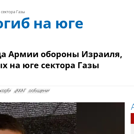
 сектора Газы
гиб на юге
ца Армии обороны Израиля,
х на юге сектора Газы
скорбь
ЦАХАЛ
сообщение