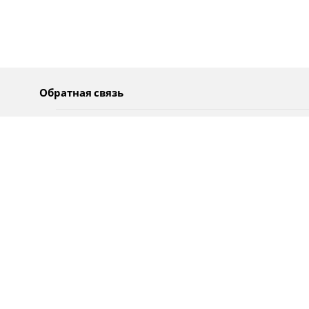
Обратная связь
О нас
Pусский
Обратная связь
عربية
Реклама
Использование информации
Политика конфиденциальности
Специальные возможности
Оповещения
עברית
English