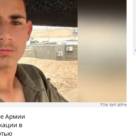
צילום: דובר צה"ל
ие Армии
кации в
ртью