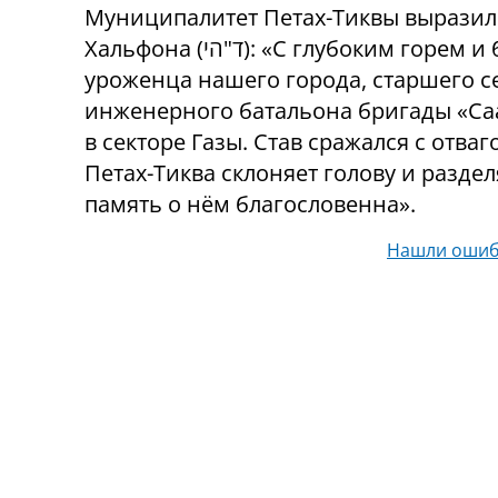
Муниципалитет Петах-Тиквы выразил 
Хальфона
(
הי
"
ד
)
: «С глубоким горем и
уроженца нашего города, старшего с
инженерного батальона бригады «Саа
в секторе Газы. Став сражался с отваг
Петах-Тиква склоняет голову и раздел
память о нём благословенна».
Нашли ошиб