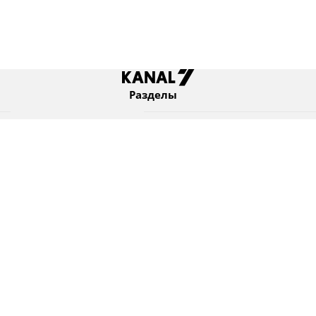
Разделы
Новости
Коротко
Израиль
В мире
Оборона и безопасность
Новости из бывшего СССР
Еврейский мир
Культура
Израиль и диаспора
7 KANAL Ltd. © Все права защищены