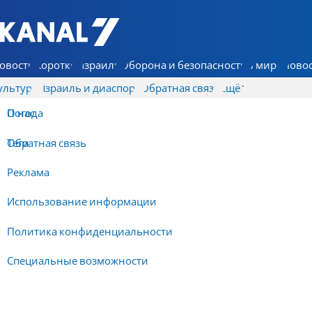
7 КАНАЛ - Аруц Шева
овости
Коротко
Израиль
Оборона и безопасность
В мире
Новос
ультура
Израиль и диаспора
Обратная связь
Ещё
О нас
Погода
Обратная связь
Теги
Реклама
Использование информации
Политика конфиденциальности
Специальные возможности