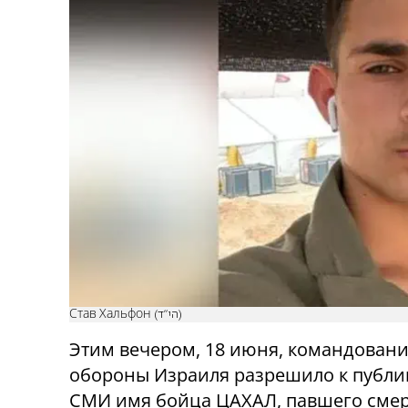
Став Хальфон (הי"ד)
Этим вечером, 18 июня, командован
обороны Израиля разрешило к публи
СМИ имя бойца ЦАХАЛ, павшего сме