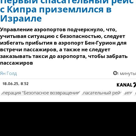
Первый спасательный рейс
с Кипра приземлился в
Израиле
Управление аэропортов подчеркнуло, что,
учитывая ситуацию с безопасностью, следует
избегать прибытия в аэропорт Бен-Гурион для
встречи пассажиров, а также не следует
заказывать такси до аэропорта, чтобы забрать
пассажиров
Ян Голд
1 минуты
18.06.25, 8:52
операция "Безопасное возвращение"
спасательный рейс
Кипр
Л