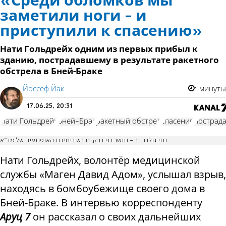
«Среди обломков мы
заметили ноги - и
приступили к спасению»
Нати Гольдрейх одним из первых прибыл к
зданию, пострадавшему в результате ракетного
обстрела в Бней-Браке
Йоссеф Йак
1 минуты
17.06.25, 20:31
Нати Гольдрейх
Бней-Брак
ракетный обстрел
спасения
пострад
נתי גולדרייך - תושב בני ברק, חובש ביחידת האופנועים של מד"א
Нати Гольдрейх, волонтёр медицинской
службы «Маген Давид Адом», услышал взрыв,
находясь в бомбоубежище своего дома в
Бней-Браке. В интервью корреспонденту
Аруц 7
он рассказал о своих дальнейших