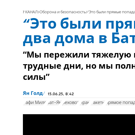
7 КАНАЛ
Оборона и безопасность
“Это были прямые попада
“Это были пр
два дома в Ба
“Мы пережили тяжелую н
трудные дни, но мы полн
силы”
Ян Голд
15.06.25, 8:42
Рафи Мило
Бат-Ям
реховот
Иран
Ракеты
прямое попа