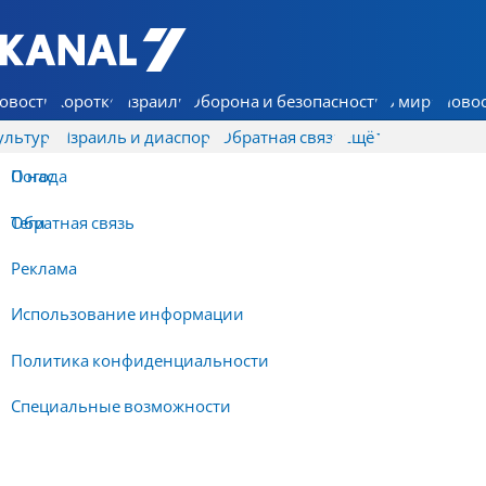
7 КАНАЛ - Аруц Шева
овости
Коротко
Израиль
Оборона и безопасность
В мире
Новос
ультура
Израиль и диаспора
Обратная связь
Ещё
О нас
Погода
Обратная связь
Теги
Реклама
Использование информации
Политика конфиденциальности
Специальные возможности