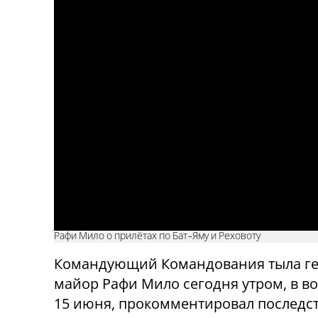
Рафи Мило о прилётах по Бат-Яму и Реховоту
Командующий Командования тыла ге
майор Рафи Мило сегодня утром, в в
15 июня, прокомментировал последст