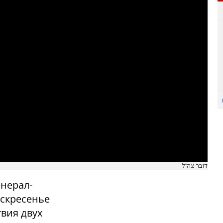
דובר צה"ל
нерал-
оскресенье
вия двух