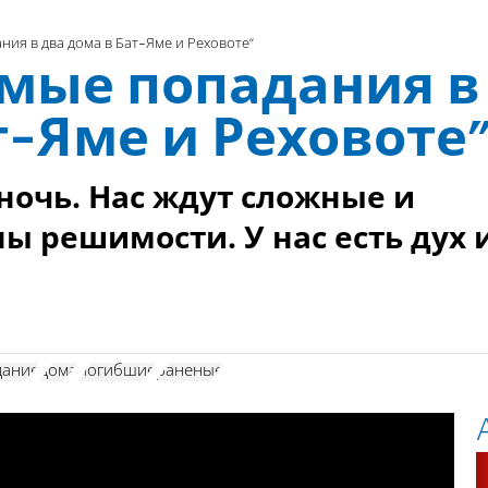
ния в два дома в Бат-Яме и Реховоте”
ямые попадания в
т-Яме и Реховоте
очь. Нас ждут сложные и
ы решимости. У нас есть дух 
дание
дома
погибшие
раненые