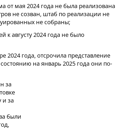
а от мая 2024 года не была реализована
тров не созван, штаб по реализации не
куированных не собраны;
й к августу 2024 года не было
бре 2024 года, отсрочила представление
 состоянию на январь 2025 года они по-
н за
товке
 и за
тва были
год,