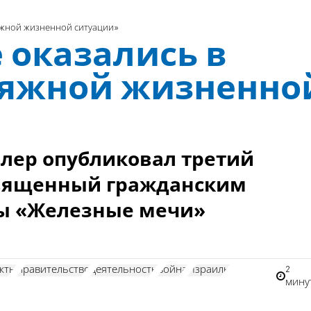
тяжной жизненной ситуации»
 оказались в
тяжной жизненно
лер опубликовал третий
священный гражданским
ны «Железные мечи»
2
екты
правительство
деятельность
война
Израиль
мину