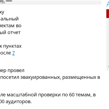
מבקר
ху
иальный
пектам во
ый отчет
х пунктах
после
7
лер провел
 посетил эвакуированных, размещенных в
але масштабной проверки по 60 темам, в
00 аудиторов.