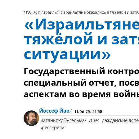
7 КАНАЛ
Израиль
«Израильтяне оказались в тяжёлой и за
«Израильтяне
тяжёлой и за
ситуации»
Государственный контро
специальный отчет, по
аспектам во время вой
Йоссеф Йак
11.06.25, 21:58
Матаньяху Энгельман
отчет
гражданские асп
пресс-релиз