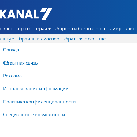
7 КАНАЛ - Аруц Шева
овости
Коротко
Израиль
Оборона и безопасность
В мире
Новос
ультура
Израиль и диаспора
Обратная связь
Ещё
О нас
Погода
Обратная связь
Теги
Реклама
Использование информации
Политика конфиденциальности
Специальные возможности