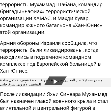
террористы Мухаммад Шабана, командир
бригады «Рафиах» террористической
организации ХАМАС, и Махди Кувар,
командир южного батальона «Хан-Юнис»
этой организации.
Армия обороны Израиля сообщила, что
террористы были ликвидированы, когда
находились в подземном командном
комплексе под Европейской больницей в
Хан-Юнисе.
مصادر صحفية: طار المدنيين من شدة الضربة... لحظة قصف الاحتلال ساحة
المشفى الأوروبي شرق خاني
После ликвидации Яхьи Синвара Мухаммед
был назначен главой военного крыла и стал
влиятельной и центральной фигурой в