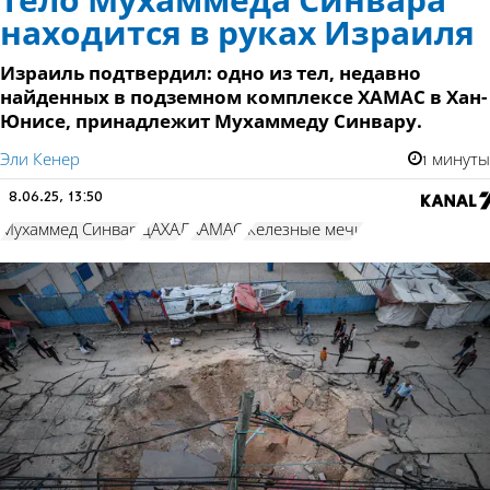
Тело Мухаммеда Синвара
находится в руках Израиля
Израиль подтвердил: одно из тел, недавно
найденных в подземном комплексе ХАМАС в Хан-
Юнисе, принадлежит Мухаммеду Синвару.
Эли Кенер
1 минуты
8.06.25, 13:50
Мухаммед Синвар
ЦАХАЛ
ХАМАС
Железные мечи