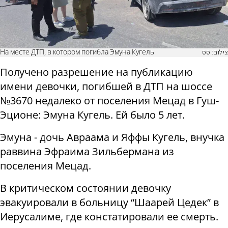
На месте ДТП, в котором погибла Эмуна Кугель
צילום: סס
Получено разрешение на публикацию
имени девочки, погибшей в ДТП на шоссе
№3670 недалеко от поселения Мецад в Гуш-
Эционе: Эмуна Кугель. Ей было 5 лет.
Эмуна - дочь Авраама и Яффы Кугель, внучка
раввина Эфраима Зильбермана из
поселения Мецад.
В критическом состоянии девочку
эвакуировали в больницу “Шаарей Цедек” в
Иерусалиме, где констатировали ее смерть.