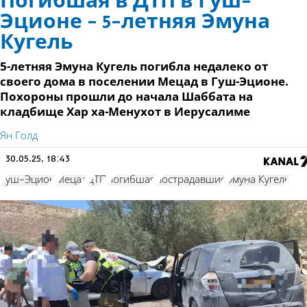
Погибшая в ДТП в Гуш-
Эционе - 5-летняя Эмуна
Кугель
5-летняя Эмуна Кугель погибла недалеко от
своего дома в поселении Мецад в Гуш-Эционе.
Похороны прошли до начала Шаббата на
кладбище Хар ха-Менухот в Иерусалиме
Ян Голд
30.05.25, 18:43
Гуш-Эцион
Мецад
ДТП
погибшая
пострадавшие
Эмуна Кугель