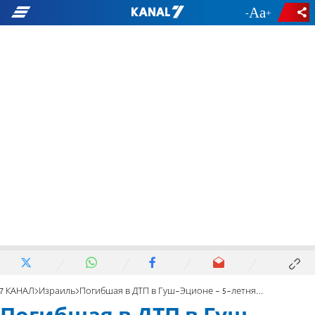
-
+
7 КАНАЛ
Израиль
Погибшая в ДТП в Гуш-Эционе - 5-летняя Эмуна Кугель