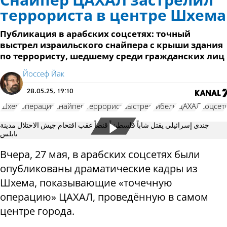
Снайпер ЦАХАЛ застрелил
террориста в центре Шхема
Публикация в арабских соцсетях: точный
выстрел израильского снайпера с крыши здания
по террористу, шедшему среди гражданских лиц
Йоссеф Йак
28.05.25, 19:10
Шхем
операция
снайпер
Террорист
выстрел
гибель
ЦАХАЛ
соцсет
جندي إسرائيلي يقتل شاباً فلسطينياً قنصاً عقب اقتحام جيش الاحتلال مدينة
نابلس
Вчера, 27 мая, в арабских соцсетях были
опубликованы драматические кадры из
Шхема, показывающие «точечную
операцию» ЦАХАЛ, проведённую в самом
центре города.