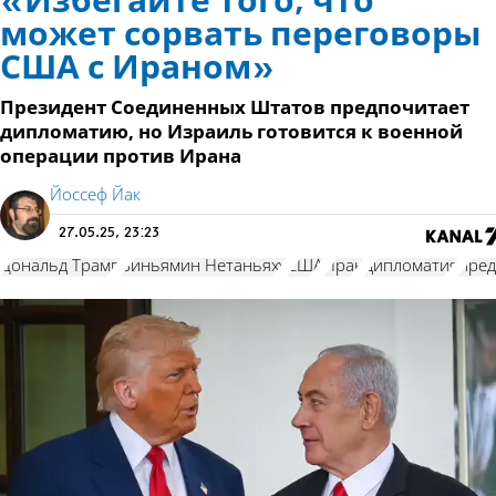
«Избегайте того, что
может сорвать переговоры
США с Ираном»
Президент Соединенных Штатов предпочитает
дипломатию, но Израиль готовится к военной
операции против Ирана
Йоссеф Йак
27.05.25, 23:23
Дональд Трамп
Биньямин Нетаньяху
США
Иран
дипломатия
пред