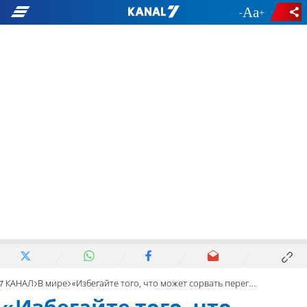
-
+
7 КАНАЛ
В мире
«Избегайте того, что может сорвать переговоры США с Ираном»