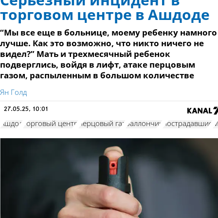
Серьезный инцидент в
торговом центре в Ашдоде
“Мы все еще в больнице, моему ребенку намного
лучше. Как это возможно, что никто ничего не
видел?” Мать и трехмесячный ребенок
подверглись, войдя в лифт, атаке перцовым
газом, распыленным в большом количестве
Ян Голд
27.05.25, 10:01
Ашдод
торговый центр
перцовый газ
баллончик
пострадавшие
М