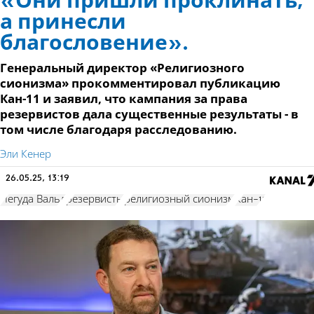
«Они пришли проклинать,
а принесли
благословение».
Генеральный директор «Религиозного
сионизма» прокомментировал публикацию
Кан-11 и заявил, что кампания за права
резервистов дала существенные результаты - в
том числе благодаря расследованию.
Эли Кенер
26.05.25, 13:19
Иегуда Вальд
резервисты
религиозный сионизм
Кан-11