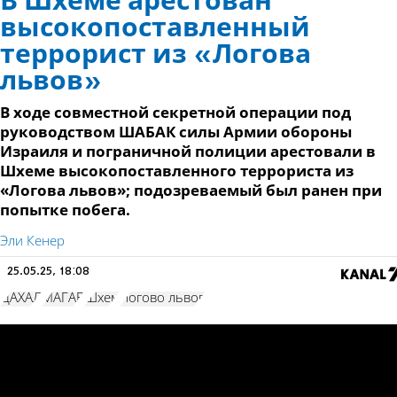
В Шхеме арестован
высокопоставленный
террорист из «Логова
львов»
В ходе совместной секретной операции под
руководством ШАБАК силы Армии обороны
Израиля и пограничной полиции арестовали в
Шхеме высокопоставленного террориста из
«Логова львов»; подозреваемый был ранен при
попытке побега.
Эли Кенер
25.05.25, 18:08
ЦАХАЛ
МАГАВ
Шхем
Логово львов