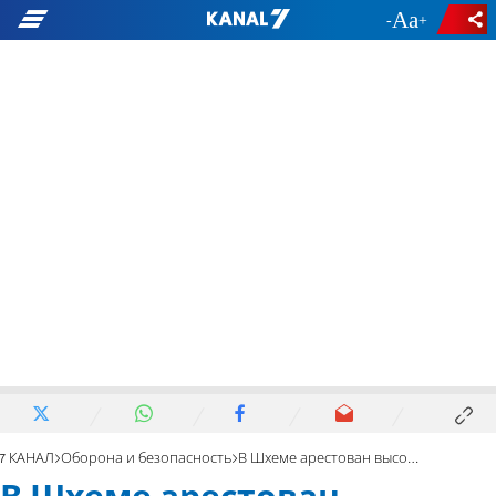
-
+
7 КАНАЛ
Оборона и безопасность
В Шхеме арестован высокопоставленный террорист из «Логова львов»