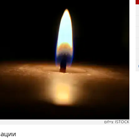
צילום: ISTOCK
зации