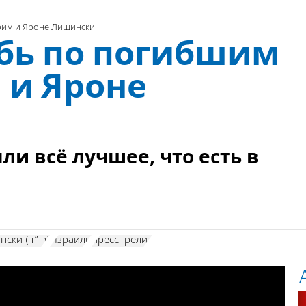
рим и Яроне Лишински
рбь по погибшим
 и Яроне
ли всё лучшее, что есть в
Ярон Лишински (הי"ד)
Израиль
пресс-релиз