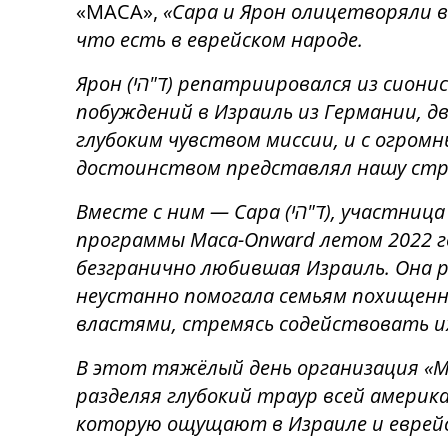
«МАСА»,
«Сара и Ярон олицетворяли в
что есть в еврейском народе.
Ярон
(
הי
"
ד
)
репатриировался из сиони
побуждений в Израиль из Германии, 
глубоким чувством миссии, и с огром
достоинством представлял нашу стр
Вместе с ним — Сара
(
הי
"
ד
)
, участница
программы Maса-Onward летом 2022 г
безгранично любившая Израиль. Она р
неустанно помогала семьям похищенны
властями, стремясь содействовать и
В этот тяжёлый день организация «МА
разделяя глубокий траур всей америк
которую ощущают в Израиле и еврейс