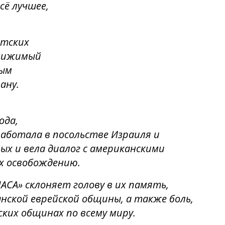
сё лучшее,
стских
движимый
ным
ану.
ода,
аботала в посольстве Израиля и
х и вела диалог с американскими
х освобождению.
СА» склоняет голову в их память,
анской еврейской общины, а также боль,
ких общинах по всему миру.