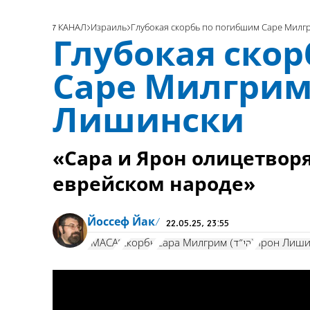
7 КАНАЛ
Израиль
Глубокая скорбь по погибшим Саре Милг
Глубокая ско
Саре Милгрим
Лишински
«Сара и Ярон олицетворя
еврейском народе»
Йоссеф Йак
22.05.25, 23:55
"МАСА"
скорбь
Сара Милгрим (הי"ד)