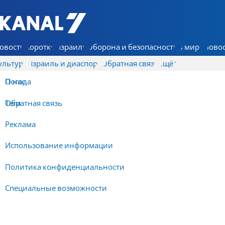
7 КАНАЛ - Аруц Шева
овости
Коротко
Израиль
Оборона и безопасность
В мире
Новос
ультура
Израиль и диаспора
Обратная связь
Ещё
О нас
Погода
Обратная связь
Теги
Реклама
Использование информации
Политика конфиденциальности
Специальные возможности