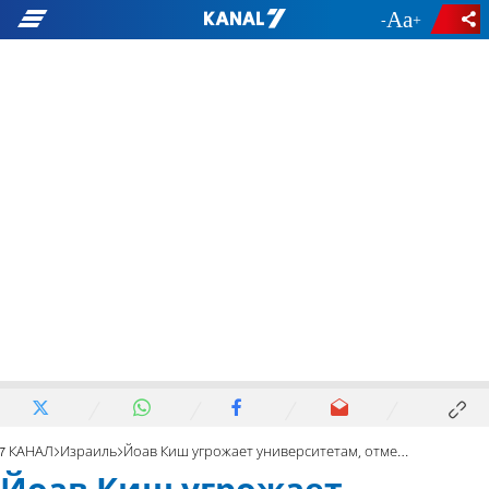
-
+
7 КАНАЛ
Израиль
Йоав Киш угрожает университетам, отмечающим «День Накбы»