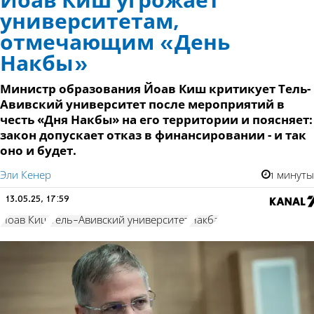
Йоав Киш угрожает
университетам,
отмечающим «День
Накбы»
Министр образования Йоав Киш критикует Тель-
Авивский университет после мероприятий в
честь «Дня Накбы» на его территории и поясняет:
закон допускает отказ в финансировании - и так
оно и будет.
Эли Кенер
1 минуты
13.05.25, 17:59
Йоав Киш
Тель-Авивский университет
Накба