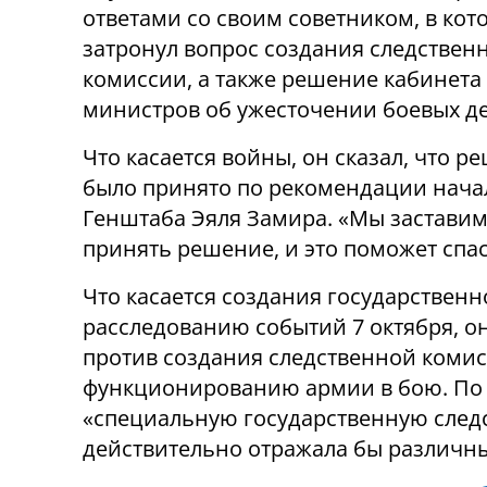
ответами со своим советником, в кот
затронул вопрос создания следствен
комиссии, а также решение кабинета
министров об ужесточении боевых д
Что касается войны, он сказал, что р
было принято по рекомендации нача
Генштаба Эяля Замира. «Мы застави
принять решение, и это поможет спас
Что касается создания государствен
расследованию событий 7 октября, он
против создания следственной комис
функционированию армии в бою. По е
«специальную государственную след
действительно отражала бы различн