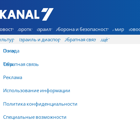
7 КАНАЛ - Аруц Шева
овости
Коротко
Израиль
Оборона и безопасность
В мире
Новос
ультура
Израиль и диаспора
Обратная связь
Ещё
О нас
Погода
Обратная связь
Теги
Реклама
Использование информации
Политика конфиденциальности
Специальные возможности