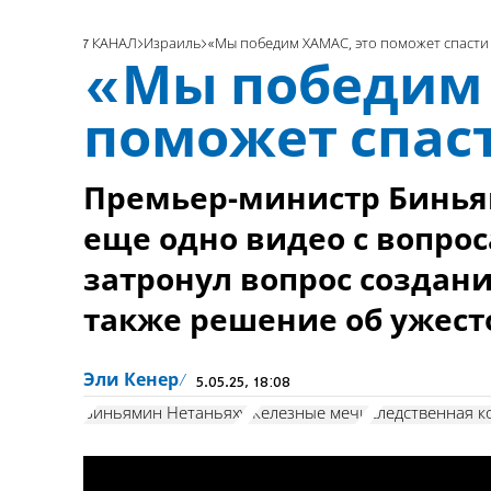
7 КАНАЛ
Израиль
«Мы победим ХАМАС, это поможет спасти
«Мы победим 
поможет спас
Премьер-министр Бинья
еще одно видео с вопрос
затронул вопрос создани
также решение об ужест
Эли Кенер
5.05.25, 18:08
Биньямин Нетаньяху
Железные мечи
следственная к