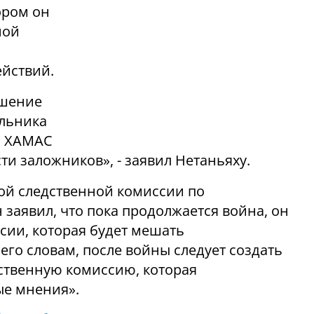
ором он
ной
ействий.
ешение
льника
м ХАМАС
ти заложников», - заявил Нетаньяху.
ной следственной комиссии по
 заявил, что пока продолжается война, он
сии, которая будет мешать
го словам, после войны следует создать
ственную комиссию, которая
ые мнения».