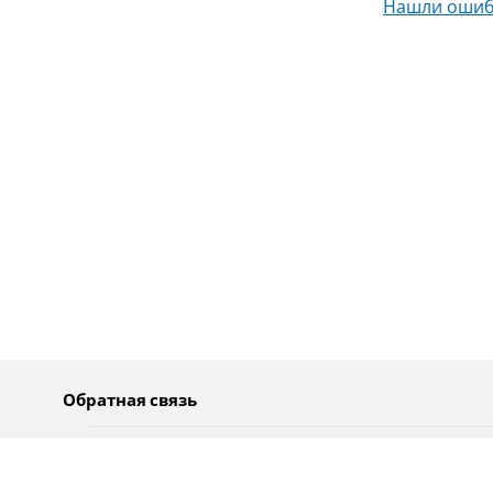
Нашли ошиб
Обратная связь
О нас
Pусский
Обратная связь
عربية