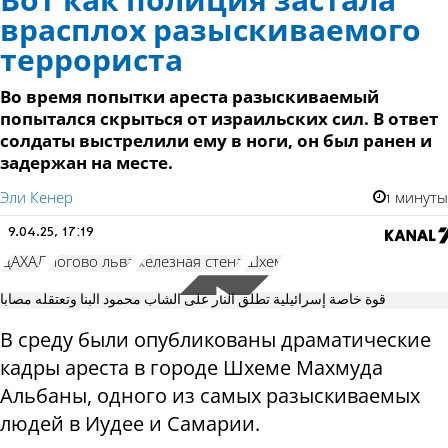
Вот как полиция застала
врасплох разыскиваемого
террориста
Во время попытки ареста разыскиваемый
попытался скрыться от израильских сил. В ответ
солдаты выстрелили ему в ноги, он был ранен и
задержан на месте.
Эли Кенер
1 минуты
9.04.25, 17:19
ЦАХАЛ
Логово льва
железная стена
Шхем
قوة خاصة إسرائيلية تطلق النار على الشاب محمود البنا وتعتقله مصابا
В среду были опубликованы драматические
кадры ареста в городе Шхеме Махмуда
Альбаны, одного из самых разыскиваемых
людей в Иудее и Самарии.